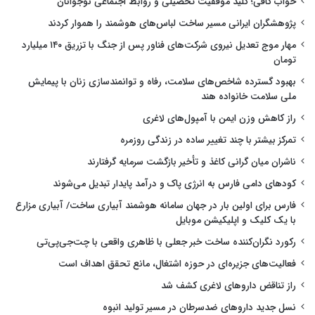
خواب کافی؛ کلید موفقیت تحصیلی و روابط اجتماعی نوجوانان
پژوهشگران ایرانی مسیر ساخت لباس‌های هوشمند را هموار کردند
مهار موج تعدیل نیروی شرکت‌های فناور پس از جنگ با تزریق ۱۴۰ میلیارد
تومان
بهبود گسترده شاخص‌های سلامت، رفاه و توانمندسازی زنان با پیمایش
ملی سلامت خانواده هند
راز کاهش وزن ایمن با آمپول‌های لاغری
تمرکز بیشتر با چند تغییر ساده در زندگی روزمره
ناشران میان گرانی کاغذ و تأخیر بازگشت سرمایه گرفتارند
کودهای دامی فارس به انرژی پاک و درآمد پایدار تبدیل می‌شوند
فارس برای اولین بار در جهان سامانه هوشمند آبیاری ساخت/ آبیاری مزارع
با یک کلیک و اپلیکیشن موبایل
رکورد نگران‌کننده ساخت خبر جعلی با ظاهری واقعی با چت‌جی‌پی‌تی
فعالیت‌های جزیره‌ای در حوزه اشتغال، مانع تحقق اهداف است
راز تناقض داروهای لاغری کشف شد
نسل جدید داروهای ضدسرطان در مسیر تولید انبوه