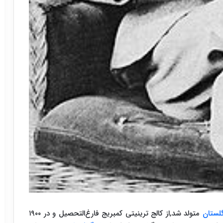
گلستان
متولد شد,از کالج ترینیتی کمبریج فارغ‌التحصیل و در ۱۹۰۰