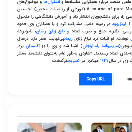
 علمی متعدد درباره همگرایی سلسله‌ها و
انتگرال‌ها
و موضوع‌های
وابسته به آن‌ها منتشر کرد. در سال ۱۹۰۸ A course of pure Mathematics (دوره‌ای از ریاضیات محض) نخستین
یسی را، برای دانشجویان انتشار داد و آموزش دانشگاهی را متحول
ا. لیتل‌وود
در زمینه علمی مشارکت کرد و با همکاری وی حدود
انتوسی، نظریه جمع و ضرب اعداد و
تابع زتای ریمان
، نابرابرها،
نوشت. او اثبات کرد تباع زتای
ریمان
بی‌نهایت صفر دارد.
درسال
سرینیواسا رامانوجان
) آشنا شد و وی را به
انگلستان
برد.
بندی اعداد رسیدند. «هاردی به‌طور عام به‌عنوان دانشمند ممتاز
.وی در سال
۱۹۴۷
میلادی در
کمبریج
درگذشت.
Copy URL