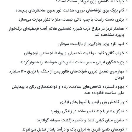
چرا حفظ کاهش وزن این‌قدر سخت است؟
گام بزرگ برای تراشه‌های نوری؛ هدایت نور بدون ساختارهای پیچیده
برتری دست راست یا چپ ذاتی نیست؛ مغز با تکرار مهارت می‌سازد
هشدار قرمز در مزارع ذرت شیراز/ نخستین علائم آفت قرنطینه‌ای برگ‌خوار
پاییزه مشاهده شد
امید تازه برای جلوگیری از بازگشت سرطان
خواب کافی؛ کلید موفقیت تحصیلی و روابط اجتماعی نوجوانان
پژوهشگران ایرانی مسیر ساخت لباس‌های هوشمند را هموار کردند
مهار موج تعدیل نیروی شرکت‌های فناور پس از جنگ با تزریق ۱۴۰ میلیارد
تومان
بهبود گسترده شاخص‌های سلامت، رفاه و توانمندسازی زنان با پیمایش
ملی سلامت خانواده هند
راز کاهش وزن ایمن با آمپول‌های لاغری
تمرکز بیشتر با چند تغییر ساده در زندگی روزمره
ناشران میان گرانی کاغذ و تأخیر بازگشت سرمایه گرفتارند
کودهای دامی فارس به انرژی پاک و درآمد پایدار تبدیل می‌شوند