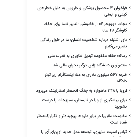
فراخوان ۳ محصول پزشکی و دارویی به دلیل خطرهای
کیفی و ایمنی
نجات «وویجر ۲» از خاموشی؛ تدبیر ناسا برای حفظ
کاوشگر ۴۸ ساله
باور اشتباه درباره شخصیت انسان؛ ما در طول زندگی
تغییر می‌کنیم
رسانه؛ حلقه مفقوده تبدیل فناوری به قدرت ملی
معتبرترین دانشگاه ژاپن درگیر بحران مالی شد
ضربه ۵۶۷ میلیون دلاری به متا؛ اینستاگرام زیر تیغ
دادگاه
اروپا با ۳۴۸ ماهواره به جنگ انحصار استارلینک می‌رود
برای پیشگیری از وبا در تابستان، سبزیجات را درست
بشویید
مقاومت مالاریا در برابر داروها پیچیده‌تر و نگران‌کننده‌تر
شده است
گرانی امنیت سایبری، توسعه مدل جدید اوپن‌ای‌آی را