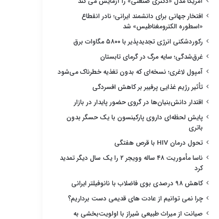
آمریکا مدل «دکتری صنعتی» را آزمایش می کند
افتخار جهانی برای دانشمند ایرانی؛ نادر انقطاع
«اسطوره الکترومغناطیس» شد
رکوردشکنی انرژی تجدیدپذیر با ۵۸۰۰ مگاوات برق
غرق‌شدگی؛ سایه مرگ در گرمای تابستان
آمپول لاغری؛ نسخه‌ای که بدون تغذیه خطرناک می‌شود
تأثیر رژیم غذایی پرفیبر بر کاهش افسردگی
اقتدار دانش‌بنیان‌ها در گروی حضور پایدار در بازار
پایش لحظه‌ای داروی پارکینسون با یک حسگر بدون
باتری
تحول درمان HIV با قرص هفتگی
ناسا مأموریت ۴۸ ساله وویجر ۲ را یک سال دیگر تمدید
کرد
کاهش ۹۸ درصدی بوی فاضلاب با نانوفیلتر ایرانی
چرا نمی توانیم از عادت های قدیمی دست برداریم؟
صیانت از میراث طبیعی شیراز با اولویت‌بخشی به