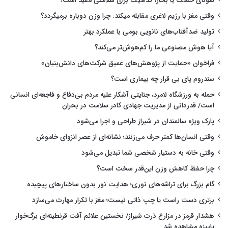
سونای خشک یا بخار، کدامیک برای سلامتی مفید است؟
وقتی مغز با رژیم لاغری مقابله میکند: چرا وزن دوباره برمیگردد؟
تولید ضدآفتاب‌های نانویی بومی با عملکرد بهتر
آیا هوش مصنوعی ما را کم‌هوش‌تر می‌کند؟
فراخوان «حمایت از پژوهش‌های عمیق شرکت‌های دانش‌بنیان»
سندروم پای بی قرار چه بیماری است؟
حمله به ورزشگاه لامرد، جنایتی آشکار علیه مردم بی‌دفاع و فاجعه‌ای انسانی
است/ قدردانی از مدیریت جهادی کادر سلامت در بحران
پارک ویژه سالمندان در شیراز طراحی و اجرا می‌شود
وقتی انسان‌ها کمتر حرف می‌زنند؛ نشانه‌ای از عصر انزوای خاموش
وقتی خانه به دستیار شخصی شما تبدیل می‌شود
چرا حفظ کاهش وزن این‌قدر سخت است؟
گام بزرگ برای تراشه‌های نوری؛ هدایت نور بدون ساختارهای پیچیده
برتری دست راست یا چپ ذاتی نیست؛ مغز با تکرار مهارت می‌سازد
هشدار قرمز در مزارع ذرت شیراز/ نخستین علائم آفت قرنطینه‌ای برگ‌خوار
پاییزه مشاهده شد