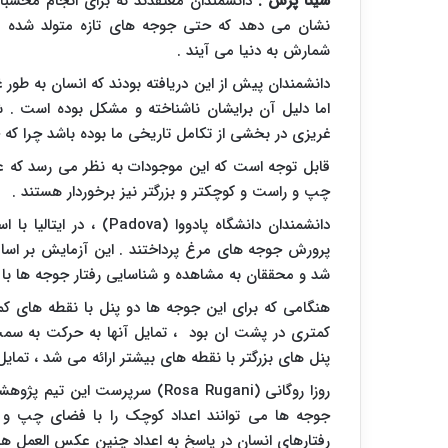
سینا پرس :
دانشمندان معتقدند که برای انجام محسب
نشان می دهد که حتی جوجه های تازه متولد شده قادر
شمارش به دنیا می آیند .
دانشمندان پیش از این دریافته بودند که انسان به طور
اما دلیل آن برایشان ناشناخته و مشکل بوده است 
غریزی در بخشی از تکامل تاریخی ما بوده باشد چرا که 
قابل توجه است که این موجودات به نظر می رسد که ع
چپ و راست و کوچکتر و بزرگتر نیز برخوردار هستند .
دانشمندان دانشگاه پادووا (
Padova
) ، در ایتالیا با 
پرورش جوجه های مرغ پرداختند . این آزمایش بر اساس
شد و محققان به مشاهده و شناسایی رفتار جوجه ها با
هنگامی که برای این جوجه ها دو پنل با نقطه های ک
کمتری در پشت ان بود ، تمایل آنها به حرکت به 
پنل های بزرگتر با نقطه های بیشتر ارائه می شد ، تم
روزا روگانی (
Rosa Rugani
) سرپرست این تیم پژوهشی
جوجه ها می توانند اعداد کوچک را با فضای چپ و ا
رفتارهای انسان در پاسخ به اعداد چنین عکس العمل ها