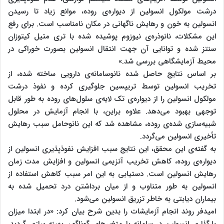
درشت مولکول انسولین از دیواره‌ی روده، موانع زیاد تا رسیدن
انسولین به خون و رهایش ناگهانی در مکان نامناسب است. برای رفع
این مشکلات، نانوذره‌ی نیوزوم پوشیده شده با تری متیل کیتوزان
سنتز شده و توانایی آن جهت انتقال انسولین بصورت خوراکی در
محیط آزمایشگاهی بررسی شد.»
بر اساس نتایج حاصل شده نانوسامانه‌ی دارویی ساخته شده، از
تخریب انسولین توسط تریپسین جلوگیری کرده و نفوذ درشت
مولکول انسولین را از دیواره‌ی تک لایه‌ی سلول‌های روده به طور قابل
توجهی بهبود می‌دهد. علاوه براین، با انجام آزمایش در محلول
شبیه‌سازی شده‌ی روده، مشاهده شد که این نانوحامل سبب رهایش
تأخیری انسولین می‌گردد.
به گفته‌ی این محقق، این نتایج سبب افزایش نفوذپذیری انسولین از
دیواره‌ی روده، کاهش تخریب آنزیمی انسولین و افزایش مدت زمان
رهایش انسولین است. دستیابی به این امر سبب کاهش استفاده از
انسولین به طور متناوب و از میان برداشتن درد تحمیل شده به
بیماران دیابتی به خاطر تزریق انسولین می‌شود.
امیدفر روند انجام آزمایشات را بدین شرح بیان کرد: «در ابتدا میزان