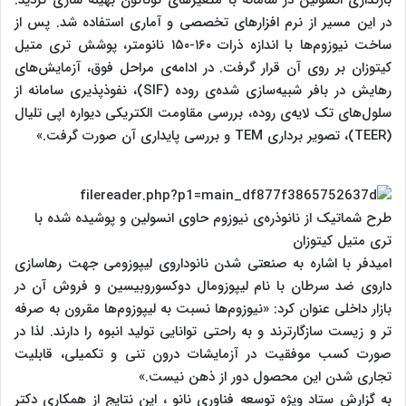
بارگذاری انسولین در سامانه با متغیرهای گوناگون بهینه سازی گردید.
در این مسیر از نرم افزارهای تخصصی و آماری استفاده شد. پس از
ساخت نیوزوم‌ها با اندازه ذرات ۱۶۰-۱۵۰ نانومتر، پوشش تری متیل
کیتوزان بر روی آن قرار گرفت. در ادامه‌ی مراحل فوق، آزمایش‌های
رهایش در بافر شبیه‌سازی شده‌ی روده (SIF)، نفوذپذیری سامانه از
سلول‌های تک لایه‌ی روده، بررسی مقاومت الکتریکی دیواره اپی تلیال
(TEER)، تصویر برداری TEM و بررسی پایداری آن صورت گرفت.»
طرح شماتیک از نانوذره‌ی نیوزوم حاوی انسولین و پوشیده شده با
تری متیل کیتوزان
امیدفر با اشاره به صنعتی شدن نانوداروی لیپوزومی جهت رهاسازی
داروی ضد سرطان با نام لیپوزومال دوکسوروبیسین و فروش آن در
بازار داخلی عنوان کرد: «نیوزوم‌ها نسبت به لیپوزوم‌ها مقرون به صرفه
تر و زیست سازگارترند و به راحتی توانایی تولید انبوه را دارند. لذا در
صورت کسب موفقیت در آزمایشات درون تنی و تکمیلی، قابلیت
تجاری شدن این محصول دور از ذهن نیست.»
به گزارش ستاد ویژه توسعه فناوری نانو ، این نتایج از همکاری دکتر