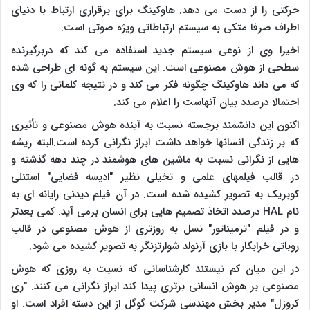
حرکتی را از دست می دهد. هاوکینگ برای برقراری ارتباط با دنیای
اطراف صرفا متکی به سیستم ارتباطاتی ویژه صوتی است.
اخیرا وی از نوعی سیستم جدید استفاده می کند که دربرگیرنده
سطحی از هوش مصنوعی است. این سیستم به گونه ای طراحی شده
که می داند هاوکینگ چگونه فکر می کند و در نتیجه کلماتی را که وی
احتمالا درصدد بیان آنهاست را اعلام می کند.
اکنون این دانشمند برجسته نسبت به آینده هوش مصنوعی و تأثیری
که بر زندگی انسانها خواهد داشت ابراز نگرانی کرده است.البته ریشه
هایی از نگرانی نسبت به ماشین های هوشمند در چند دهه گذشته و
در قالب فیلمهای علمی و تخیلی نظیر "ادیسه فضایی" استنلی
کوبریک به تصویر کشیده شده است. در آن فیلم دیدنی رایانه ای به
نام
HAL
درصدد اتخاذ تصمیم هایی برای انسان برمی آید. کمی بعدتر
و در فیلم "ترمیناتور" نسل به روزتری از هوش مصنوعی در قالب
روباتی خرابکار با بازی آرنولد شوارتزنگر به تصویر کشیده می شود.
در این میان کم نیستند کارشناسانی که نسبت به روزی که هوش
مصنوعی بر هوش انسانی برتری پیدا کند ابراز نگرانی می کنند. "ری
کروزل" مدیر بخش مهندسی شرکت گوگل از این دسته افراد است. او