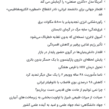
آمریکا مدل «دکتری صنعتی» را آزمایش می کند
افتخار جهانی برای دانشمند ایرانی؛ نادر انقطاع «اسطوره الکترومغناطیس»
شد
رکوردشکنی انرژی تجدیدپذیر با ۵۸۰۰ مگاوات برق
غرق‌شدگی؛ سایه مرگ در گرمای تابستان
آمپول لاغری؛ نسخه‌ای که بدون تغذیه خطرناک می‌شود
تأثیر رژیم غذایی پرفیبر بر کاهش افسردگی
اقتدار دانش‌بنیان‌ها در گروی حضور پایدار در بازار
پایش لحظه‌ای داروی پارکینسون با یک حسگر بدون باتری
تحول درمان HIV با قرص هفتگی
ناسا مأموریت ۴۸ ساله وویجر ۲ را یک سال دیگر تمدید کرد
کاهش ۹۸ درصدی بوی فاضلاب با نانوفیلتر ایرانی
چرا نمی توانیم از عادت های قدیمی دست برداریم؟
صیانت از میراث طبیعی شیراز با اولویت‌بخشی به زیرساخت‌های آبیاری
جهاد دانشگاهی؛ نماد جهاد علمی و امید به آینده علمی کشور