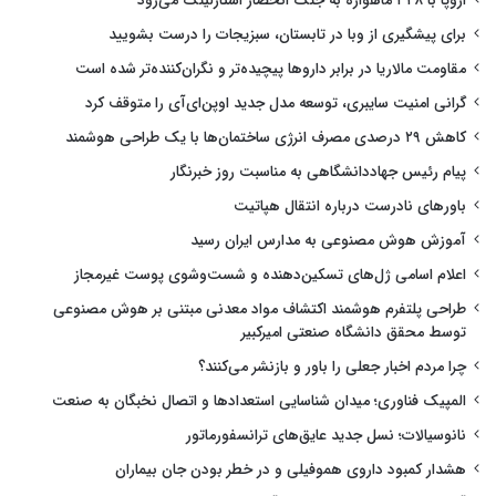
اروپا با ۳۴۸ ماهواره به جنگ انحصار استارلینک می‌رود
برای پیشگیری از وبا در تابستان، سبزیجات را درست بشویید
مقاومت مالاریا در برابر داروها پیچیده‌تر و نگران‌کننده‌تر شده است
گرانی امنیت سایبری، توسعه مدل جدید اوپن‌ای‌آی را متوقف کرد
کاهش ۲۹ درصدی مصرف انرژی ساختمان‌ها با یک طراحی هوشمند
پیام رئیس جهاددانشگاهی به مناسبت روز خبرنگار
باورهای نادرست درباره انتقال هپاتیت
آموزش هوش مصنوعی به مدارس ایران رسید
اعلام اسامی ژل‌های تسکین‌دهنده و شست‌وشوی پوست غیرمجاز
طراحی پلتفرم هوشمند اکتشاف مواد معدنی مبتنی بر هوش مصنوعی
توسط محقق دانشگاه صنعتی امیرکبیر
چرا مردم اخبار جعلی را باور و بازنشر می‌کنند؟
المپیک فناوری؛ میدان شناسایی استعدادها و اتصال نخبگان به صنعت
نانوسیالات؛ نسل جدید عایق‌های ترانسفورماتور
هشدار کمبود داروی هموفیلی و در خطر بودن جان بیماران