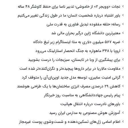
نجات «وویجر ۲» از خاموشی؛ تدبیر ناسا برای حفظ کاوشگر ۴۸ ساله
باور اشتباه درباره شخصیت انسان؛ ما در طول زندگی تغییر می‌کنیم
رسانه؛ حلقه مفقوده تبدیل فناوری به قدرت ملی
معتبرترین دانشگاه ژاپن درگیر بحران مالی شد
ضربه ۵۶۷ میلیون دلاری به متا؛ اینستاگرام زیر تیغ دادگاه
اروپا با ۳۴۸ ماهواره به جنگ انحصار استارلینک می‌رود
برای پیشگیری از وبا در تابستان، سبزیجات را درست بشویید
مقاومت مالاریا در برابر داروها پیچیده‌تر و نگران‌کننده‌تر شده است
گرانی امنیت سایبری، توسعه مدل جدید اوپن‌ای‌آی را متوقف کرد
کاهش ۲۹ درصدی مصرف انرژی ساختمان‌ها با یک طراحی هوشمند
پیام رئیس جهاددانشگاهی به مناسبت روز خبرنگار
باورهای نادرست درباره انتقال هپاتیت
آموزش هوش مصنوعی به مدارس ایران رسید
اعلام اسامی ژل‌های تسکین‌دهنده و شست‌وشوی پوست غیرمجاز