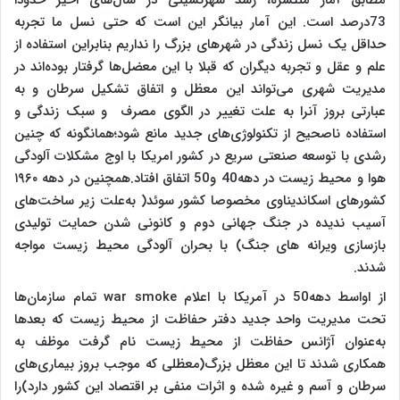
مطابق آمار منتشره، رشد شهرنشینی در سال‌های اخیر حدودا
73درصد است. این آمار بیانگر این است که حتی نسل ما تجربه
حداقل یک نسل زندگی در شهرهای بزرگ را نداریم بنابراین استفاده از
علم و عقل و تجربه دیگران که قبلا با این معضل‌ها گرفتار بوده‌اند در
مدیریت شهری می‌تواند این معظل و اتفاق تشکیل سرطان و به
عبارتی بروز آنرا به علت تغییر در الگوی مصرف و سبک زندگی و
استفاده ناصحیح از تکنولوژی‌های جدید مانع شود؛همانگونه که چنین
رشدی با توسعه صنعتی سریع در کشور امریکا با اوج مشکلات آلودگی
هوا و محیط زیست در دهه40 و50 اتفاق افتاد.همچنین در دهه ۱۹۶۰
کشورهای اسکاندیناوی مخصوصا کشور سوئد( به‌علت زیر ساخت‌های
آسیب ندیده در جنگ جهانی دوم و کانونی شدن حمایت تولیدی
بازسازی ویرانه های جنگ) با بحران آلودگی محیط زیست مواجه
شدند.
از اواسط دهه50 در آمریکا با اعلام
war smoke
تمام سازمان‌ها
تحت مدیریت واحد جدید دفتر حفاظت از محیط زیست که بعدها
به‌عنوان آژانس حفاظت از محیط زیست نام گرفت موظف به
همکاری شدند تا این معظل بزرگ(معظلی که موجب بروز بیماری‌های
سرطان و آسم و غیره شده و اثرات منفی بر اقتصاد این کشور دارد)را