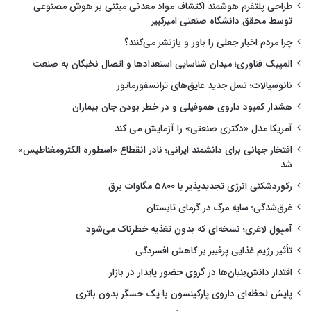
طراحی پلتفرم هوشمند اکتشاف مواد معدنی مبتنی بر هوش مصنوعی
توسط محقق دانشگاه صنعتی امیرکبیر
چرا مردم اخبار جعلی را باور و بازنشر می‌کنند؟
المپیک فناوری؛ میدان شناسایی استعدادها و اتصال نخبگان به صنعت
نانوسیالات؛ نسل جدید عایق‌های ترانسفورماتور
هشدار کمبود داروی هموفیلی و در خطر بودن جان بیماران
آمریکا مدل «دکتری صنعتی» را آزمایش می کند
افتخار جهانی برای دانشمند ایرانی؛ نادر انقطاع «اسطوره الکترومغناطیس»
شد
رکوردشکنی انرژی تجدیدپذیر با ۵۸۰۰ مگاوات برق
غرق‌شدگی؛ سایه مرگ در گرمای تابستان
آمپول لاغری؛ نسخه‌ای که بدون تغذیه خطرناک می‌شود
تأثیر رژیم غذایی پرفیبر بر کاهش افسردگی
اقتدار دانش‌بنیان‌ها در گروی حضور پایدار در بازار
پایش لحظه‌ای داروی پارکینسون با یک حسگر بدون باتری