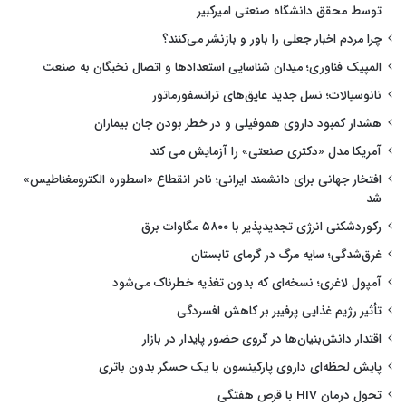
توسط محقق دانشگاه صنعتی امیرکبیر
چرا مردم اخبار جعلی را باور و بازنشر می‌کنند؟
المپیک فناوری؛ میدان شناسایی استعدادها و اتصال نخبگان به صنعت
نانوسیالات؛ نسل جدید عایق‌های ترانسفورماتور
هشدار کمبود داروی هموفیلی و در خطر بودن جان بیماران
آمریکا مدل «دکتری صنعتی» را آزمایش می کند
افتخار جهانی برای دانشمند ایرانی؛ نادر انقطاع «اسطوره الکترومغناطیس»
شد
رکوردشکنی انرژی تجدیدپذیر با ۵۸۰۰ مگاوات برق
غرق‌شدگی؛ سایه مرگ در گرمای تابستان
آمپول لاغری؛ نسخه‌ای که بدون تغذیه خطرناک می‌شود
تأثیر رژیم غذایی پرفیبر بر کاهش افسردگی
اقتدار دانش‌بنیان‌ها در گروی حضور پایدار در بازار
پایش لحظه‌ای داروی پارکینسون با یک حسگر بدون باتری
تحول درمان HIV با قرص هفتگی