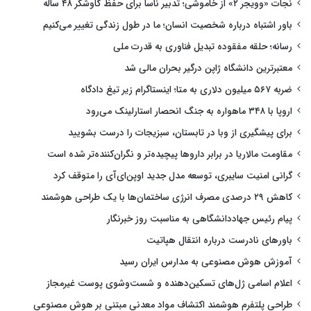
نجات «وویجر ۲» از خاموشی؛ تدبیر ناسا برای حفظ کاوشگر ۴۸ ساله
باور اشتباه درباره شخصیت انسان؛ ما در طول زندگی تغییر می‌کنیم
رسانه؛ حلقه مفقوده تبدیل فناوری به قدرت ملی
معتبرترین دانشگاه ژاپن درگیر بحران مالی شد
ضربه ۵۶۷ میلیون دلاری به متا؛ اینستاگرام زیر تیغ دادگاه
اروپا با ۳۴۸ ماهواره به جنگ انحصار استارلینک می‌رود
برای پیشگیری از وبا در تابستان، سبزیجات را درست بشویید
مقاومت مالاریا در برابر داروها پیچیده‌تر و نگران‌کننده‌تر شده است
گرانی امنیت سایبری، توسعه مدل جدید اوپن‌ای‌آی را متوقف کرد
کاهش ۲۹ درصدی مصرف انرژی ساختمان‌ها با یک طراحی هوشمند
پیام رئیس جهاددانشگاهی به مناسبت روز خبرنگار
باورهای نادرست درباره انتقال هپاتیت
آموزش هوش مصنوعی به مدارس ایران رسید
اعلام اسامی ژل‌های تسکین‌دهنده و شست‌وشوی پوست غیرمجاز
طراحی پلتفرم هوشمند اکتشاف مواد معدنی مبتنی بر هوش مصنوعی