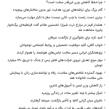
چرا حفظ کاهش وزن این‌قدر سخت است؟
گام بزرگ برای تراشه‌های نوری؛ هدایت نور بدون ساختارهای پیچیده
برتری دست راست یا چپ ذاتی نیست؛ مغز با تکرار مهارت می‌سازد
هشدار قرمز در مزارع ذرت شیراز/ نخستین علائم آفت قرنطینه‌ای برگ‌خوار
پاییزه مشاهده شد
امید تازه برای جلوگیری از بازگشت سرطان
خواب کافی؛ کلید موفقیت تحصیلی و روابط اجتماعی نوجوانان
پژوهشگران ایرانی مسیر ساخت لباس‌های هوشمند را هموار کردند
مهار موج تعدیل نیروی شرکت‌های فناور پس از جنگ با تزریق ۱۴۰ میلیارد
تومان
بهبود گسترده شاخص‌های سلامت، رفاه و توانمندسازی زنان با پیمایش
ملی سلامت خانواده هند
راز کاهش وزن ایمن با آمپول‌های لاغری
تمرکز بیشتر با چند تغییر ساده در زندگی روزمره
ناشران میان گرانی کاغذ و تأخیر بازگشت سرمایه گرفتارند
کودهای دامی فارس به انرژی پاک و درآمد پایدار تبدیل می‌شوند