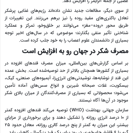
عصبی از جمله آلزایمر را افزایش دهد.
از سوی دیگر، مطالعات جدید نشان داده‌اند رژیم‌های غذایی پرشکر
تعادل باکتری‌های مفید روده را نیز برهم می‌زنند. این تغییرات از
طریق محور «روده–مغز» می‌توانند بر خلق‌وخو، تمرکز و عملکرد
شناختی تأثیر منفی بگذارند؛ موضوعی که در سال‌های اخیر توجه
بسیاری از دانشمندان علوم اعصاب را به خود جلب کرده است.
مصرف شکر در جهان رو به افزایش است
بر اساس گزارش‌های بین‌المللی، میزان مصرف قندهای افزوده در
بسیاری از کشورها همچنان بالاتر از حد توصیه‌شده است. بخش عمده
این قند از نوشابه‌ها، نوشیدنی‌های انرژی‌زا، آبمیوه‌های صنعتی، کیک،
بیسکویت، غلات صبحانه شیرین و انواع سس‌های آماده تأمین
می‌شود؛ محصولاتی که بسیاری از مصرف‌کنندگان از میزان بالای شکر
موجود در آن‌ها آگاه نیستند.
سازمان جهانی بهداشت (WHO) توصیه می‌کند قندهای افزوده کمتر
از ۱۰ درصد انرژی روزانه را تشکیل دهند و برای برخورداری از مزایای
بیشتر، این میزان به کمتر از پنج درصد کالری روزانه، معادل حدود ۲۵
گرم یا ۶ قاشق چای‌خوری در روز برای یک فرد بزرگسال، کاهش یابد.