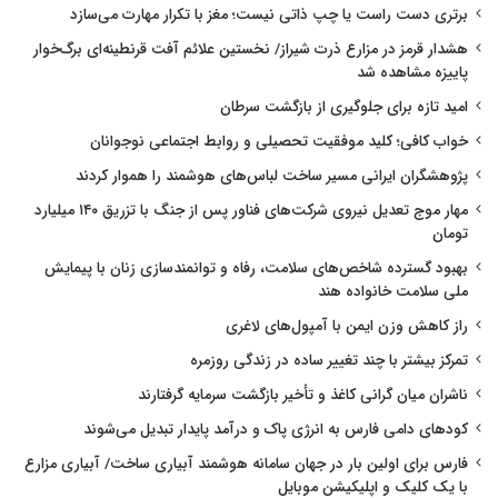
برتری دست راست یا چپ ذاتی نیست؛ مغز با تکرار مهارت می‌سازد
هشدار قرمز در مزارع ذرت شیراز/ نخستین علائم آفت قرنطینه‌ای برگ‌خوار
پاییزه مشاهده شد
امید تازه برای جلوگیری از بازگشت سرطان
خواب کافی؛ کلید موفقیت تحصیلی و روابط اجتماعی نوجوانان
پژوهشگران ایرانی مسیر ساخت لباس‌های هوشمند را هموار کردند
مهار موج تعدیل نیروی شرکت‌های فناور پس از جنگ با تزریق ۱۴۰ میلیارد
تومان
بهبود گسترده شاخص‌های سلامت، رفاه و توانمندسازی زنان با پیمایش
ملی سلامت خانواده هند
راز کاهش وزن ایمن با آمپول‌های لاغری
تمرکز بیشتر با چند تغییر ساده در زندگی روزمره
ناشران میان گرانی کاغذ و تأخیر بازگشت سرمایه گرفتارند
کودهای دامی فارس به انرژی پاک و درآمد پایدار تبدیل می‌شوند
فارس برای اولین بار در جهان سامانه هوشمند آبیاری ساخت/ آبیاری مزارع
با یک کلیک و اپلیکیشن موبایل