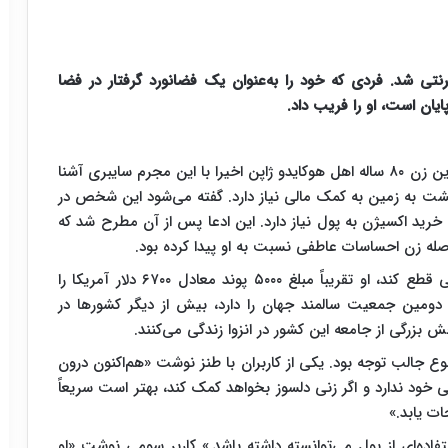
نتی شد. فردی که خود را به‌عنوان یک فضانورد گرفتار در فضا
یان است، او را فریب داد.
این زن ۸۰ ساله اهل هوکایدو ژاپن اخیرا با این مجرم سایبری آشنا
ازگشت به زمین به کمک مالی نیاز دارد. گفته می‌شود این شخص در
 خرید اکسیژن به پول نیاز دارد. این ادعا پس از آن مطرح شد که
صله زن احساسات عاطفی نسبت به او پیدا کرده بود.
پیش از آنکه این مرد تمام ارتباطات خود را با زن ژاپنی قطع کند، او تقریباً مبلغ ۵۰۰۰ پوند معادل ۶۷۰۰ دلار آمریکا را
 دومین جمعیت سالمند جهان را دارد، بیش از دیگر کشورها در
بزرگی از جامعه این کشور در انزوا زندگی می‌کنند.
ع جالب توجه بود. یکی از کاربران با طنز نوشت «هم‌اکنون درون
خود ندارد و اگر زنی دلسوز بخواهد کمک کند، بهتر است سریعاً
ات یابد.»
فاده‌ای از پول می‌توانسته داشته باشد.» کاربر سومی نوشت «او