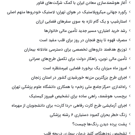
آغاز هوشمندسازی معادن ایران با کمک شرکت‌های فناور
رکورد جهانی میکروپلاستیک در هوای تهران؛ لاستیک خودروها متهم اصلی
استارشیپ و یک گام تازه به سوی سفرهای فضایی ارزان
رشد خرید اعتباری؛ مسیر جدید تأمین مالی خانوارها
مصرف قهوه تا پنج فنجان در روز برای قلب مفید است
توزیع هدفمند داروهای تخصصی برای دسترسی عادلانه بیماران
تأمین مالی نوین، راهکار دولت برای تکمیل طرح‌های عمرانی
امروز ماه میزبان یک برخورد فضایی غیرمنتظره است
اجرای طرح بزرگترین مزرعه خورشیدی کشور در استان زنجان
راه‌اندازی «مرکز جامع ملی زخم» با همکاری دانشگاه علوم پزشکی تهران
برچسب هوشمند، راهی ساده برای تشخیص فیبروز کیستیک
اجرای آزمایشی طرح کارت رفاهی «ردا کارت» برای دانشجویان از مهرماه
زنگ خطر بحران کمبود دستیاری ۶ رشته پزشکی
پشت پرده دیدن رنگ‌ها چیست؟
تشخیص زودهنگام، کلید درمان بیماری دریچه قلب