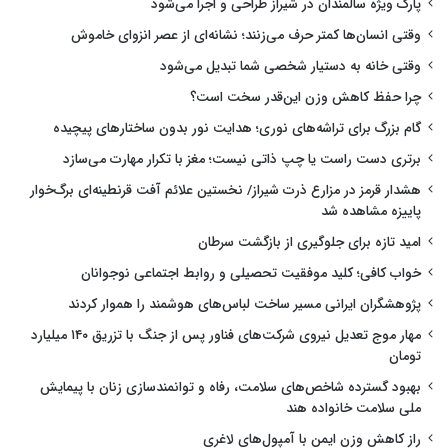
پارک ویژه سالمندان در شیراز طراحی و اجرا می‌شود
وقتی انسان‌ها کمتر حرف می‌زنند؛ نشانه‌ای از عصر انزوای خاموش
وقتی خانه به دستیار شخصی شما تبدیل می‌شود
چرا حفظ کاهش وزن این‌قدر سخت است؟
گام بزرگ برای تراشه‌های نوری؛ هدایت نور بدون ساختارهای پیچیده
برتری دست راست یا چپ ذاتی نیست؛ مغز با تکرار مهارت می‌سازد
هشدار قرمز در مزارع ذرت شیراز/ نخستین علائم آفت قرنطینه‌ای برگ‌خوار
پاییزه مشاهده شد
امید تازه برای جلوگیری از بازگشت سرطان
خواب کافی؛ کلید موفقیت تحصیلی و روابط اجتماعی نوجوانان
پژوهشگران ایرانی مسیر ساخت لباس‌های هوشمند را هموار کردند
مهار موج تعدیل نیروی شرکت‌های فناور پس از جنگ با تزریق ۱۴۰ میلیارد
تومان
بهبود گسترده شاخص‌های سلامت، رفاه و توانمندسازی زنان با پیمایش
ملی سلامت خانواده هند
راز کاهش وزن ایمن با آمپول‌های لاغری