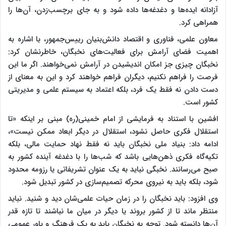
آزادانه ایده‌ها و دغدغه‌ها داده شود و به جای برچسب‌زدن، آن‌ها را
همراهی کرد.
معاون علمی، فناوری و اقتصاد دانش‌بنیان رییس‌جمهور، با اشاره به
اهمیت فضای آرامش برای فعالیت‌های نخبگان، خاطرنشان کرد:
نخبگان چیزی جز امکان اندیشیدن در آرامش نمی‌خواهند. اگر ما این
فرصت را فراهم نکنیم، دیگران فراهم خواهند کرد و این به معنای از
دست دادن نه‌ فقط یک فرد، بلکه اعتماد به سیستم علمی و مدیریتی
کشور است.
افشین با استناد به فرمایشی از امام خمینی(ره) مبنی بر اینکه «تا
استقلال فکری حاصل نشود، استقلال در دیگر ابعاد ممکن نیست»،
ادامه داد: بنیاد ملی نخبگان باید نه‌ فقط نهاد حمایت مالی، بلکه
تکیه‌گاه فکری ذهن‌هایی باشد که شب‌ها را با دغدغه آینده کشور به
صبح می‌رسانند. نخبگی نباید به یک عنوان تشریفاتی یا رزومه محدود
شود، بلکه باید به نیروی محرکه تصمیم‌سازی در کشور تبدیل شود.
وی افزود: باید نخبگان را در زمان حیات علمی‌شان دید و شنید. نباید
منتظر ماند تا از کشور بروند یا دیگر در میان ما نباشند تا تازه قدر
آن‌ها دانسته شود. توجه به نخبگان باید به یک فرهنگ و باور عمومی