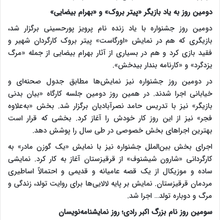
دومین روز به یاد بازیگر «پیتر بروک» و «بهرام بیضایی»
دومین روز جشنواره با یاد زنده نام پرویز پورحسینی برگزار شد،
بازیگری که هم در نمایش «اورگاست» پیتر بروک کارگردان شهیر و
فقید بازی کرد و هم در بسیاری از آثار بهرام بیضایی از جمله «مرگ
یزدگرد» و «کارنامه بندار بیدخش».
در دومین روز جشنواره نیز نمایش‌ها مطابق جدول صحنه‌ای و
خیابانی اجرا شدند. در همین روز دومین جلسه کارگاه «بیان بدنی
بازیگر» نیز با تدریس حامد نصرآبادیان برگزار شد. بخش «به‌علاوه
فجر» نیز از این روز کار خودش را آغاز کرد. بخشی که قرار است
بهترین اجراهای بخش خصوصی در طی سال را پوشش دهد.
اجرای بخش بین‌الملل جشنواره نیز با نمایش «یک گوزن مادر» به
کارگردانی «شارون شیشنوف» از قرقیزستان آغاز به کار کرد. نمایشی
ساده و موزیکال از یک قصه عامیانه و قدیمی و احتمالاً اساطیری
مردمان قرقیزستان. نمایش بر پایه لالایی‌ها برای روایت تولد، زندگی و
مرگ و دوباره تولد… اجرا شد.
سومین روز نام بزرگ اکبر رادی؛ روز نمایشنامه‌نویسان