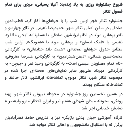
شروع جشنواره؛ روزی به یاد زنده‌یاد آتیلا پسیانی، مردی برای تمام
فصول تئاتر
جشنواره تئاتر فجر اولین شب را با حرفه‌ای‌ها آغاز کرد، قطب‌الدین
صادقی در سالن اصلی تئاتر شهر، حمیدرضا نعیمی در تالار چهارسو و
نادر برهانی مرند در تئاتر ایرانشهر. صادقی با «سفرنامه آبجی مظفر»،
نعیمی با «اینک انسان» و برهانی مرند با «هدویگ». اولین شب
مطابق جدول اجراهای صحنه‌ای «همت بلند جنابعالی» به کارگردانی
محمدحسن علمائی، «دیفن‌هیدرامین» به کارگردانی علیرضا معروفی،
«نام تمام مصلوبان عیسی است» به کارگردانی وحید نفر و «بیجِن» به
کارگردانی مهرداد علی‌پور سایر نمایش‌های صحنه‌ای اجرا شده در
مجموعه تئاتر شهر، تئاتر مولوی، تماشاخانه ایرانشهر، تالار حافظ و
تماشاخانه سنگلج بودند.
در همین نخستین روز جشنواره در محوطه بیرونی تئاتر شهر، پهنه
رودکی، محوطه میدان شهدای هفتم تیر و ایوان انتظار مترو ولیعصر ۸
نمایش خیابانی اجرا شد.
کارگاه آموزشی «بیان بدنی بازیگر» نیز با تدریس حامد نصرآبادیان
برگزار که با استقبال دانشجویان و اهالی تئاتر مواجه شد.