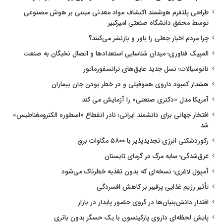
طراحی پلتفرم هوشمند اکتشاف مواد معدنی مبتنی بر هوش مصنوعی
توسط محقق دانشگاه صنعتی امیرکبیر
چرا مردم اخبار جعلی را باور و بازنشر می‌کنند؟
المپیک فناوری؛ میدان شناسایی استعدادها و اتصال نخبگان به صنعت
نانوسیالات؛ نسل جدید عایق‌های ترانسفورماتور
هشدار کمبود داروی هموفیلی و در خطر بودن جان بیماران
آمریکا مدل «دکتری صنعتی» را آزمایش می کند
افتخار جهانی برای دانشمند ایرانی؛ نادر انقطاع «اسطوره الکترومغناطیس»
شد
رکوردشکنی انرژی تجدیدپذیر با ۵۸۰۰ مگاوات برق
غرق‌شدگی؛ سایه مرگ در گرمای تابستان
آمپول لاغری؛ نسخه‌ای که بدون تغذیه خطرناک می‌شود
تأثیر رژیم غذایی پرفیبر بر کاهش افسردگی
اقتدار دانش‌بنیان‌ها در گروی حضور پایدار در بازار
پایش لحظه‌ای داروی پارکینسون با یک حسگر بدون باتری