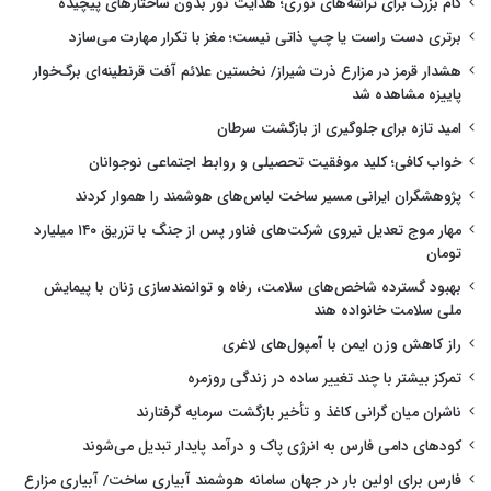
گام بزرگ برای تراشه‌های نوری؛ هدایت نور بدون ساختارهای پیچیده
برتری دست راست یا چپ ذاتی نیست؛ مغز با تکرار مهارت می‌سازد
هشدار قرمز در مزارع ذرت شیراز/ نخستین علائم آفت قرنطینه‌ای برگ‌خوار
پاییزه مشاهده شد
امید تازه برای جلوگیری از بازگشت سرطان
خواب کافی؛ کلید موفقیت تحصیلی و روابط اجتماعی نوجوانان
پژوهشگران ایرانی مسیر ساخت لباس‌های هوشمند را هموار کردند
مهار موج تعدیل نیروی شرکت‌های فناور پس از جنگ با تزریق ۱۴۰ میلیارد
تومان
بهبود گسترده شاخص‌های سلامت، رفاه و توانمندسازی زنان با پیمایش
ملی سلامت خانواده هند
راز کاهش وزن ایمن با آمپول‌های لاغری
تمرکز بیشتر با چند تغییر ساده در زندگی روزمره
ناشران میان گرانی کاغذ و تأخیر بازگشت سرمایه گرفتارند
کودهای دامی فارس به انرژی پاک و درآمد پایدار تبدیل می‌شوند
فارس برای اولین بار در جهان سامانه هوشمند آبیاری ساخت/ آبیاری مزارع