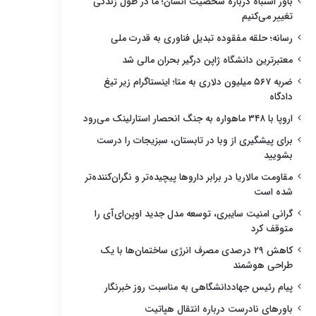
باور اشتباه درباره شخصیت انسان؛ ما در طول زندگی
تغییر می‌کنیم
رسانه؛ حلقه مفقوده تبدیل فناوری به قدرت ملی
معتبرترین دانشگاه ژاپن درگیر بحران مالی شد
ضربه ۵۶۷ میلیون دلاری به متا؛ اینستاگرام زیر تیغ
دادگاه
اروپا با ۳۴۸ ماهواره به جنگ انحصار استارلینک می‌رود
برای پیشگیری از وبا در تابستان، سبزیجات را درست
بشویید
مقاومت مالاریا در برابر داروها پیچیده‌تر و نگران‌کننده‌تر
شده است
گرانی امنیت سایبری، توسعه مدل جدید اوپن‌ای‌آی را
متوقف کرد
کاهش ۲۹ درصدی مصرف انرژی ساختمان‌ها با یک
طراحی هوشمند
پیام رئیس جهاددانشگاهی به مناسبت روز خبرنگار
باورهای نادرست درباره انتقال هپاتیت