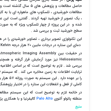
حاصل مطالعات و پژوهش ها
مطالعات خورشیدی ، تلسکوپ های ماهواره ای با به کار گ
، یک تصویر از خورشید تهیه کردند . گفتنی است این
شده و در این پروژه از چهار تلسکوپ ویژه که به صورت
سطح خورشید ثبت و بررسی شد .
این تکنولوژی تصویر برداری ، تصاویر خورشیدی را د
دمای این ستاره در درجات مابین ۲۰ هزار درجه
Kelvin
تا
در حقیقت بین
Atmospheric Imaging Assembly
Helioseismic
نیز مورد آزمایش قرار گرفته و همچنی
بررسی شد . لازم به توضیح است که بر اساس اطلاعیه
ترابایت اطلاعات به زمین مخابره می کند . که سیستم
y
کاملی از فعل و انفعالات این ستاره را در اختیار پژوهشگ
در خاتمه لازم به توضیح است که این سیستم مطال
منطقه پائولو آلتوی
Palo Alto
کالیفرنیا و با همکاری پ
منبع