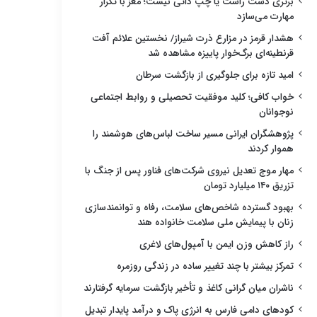
برتری دست راست یا چپ ذاتی نیست؛ مغز با تکرار
مهارت می‌سازد
هشدار قرمز در مزارع ذرت شیراز/ نخستین علائم آفت
قرنطینه‌ای برگ‌خوار پاییزه مشاهده شد
امید تازه برای جلوگیری از بازگشت سرطان
خواب کافی؛ کلید موفقیت تحصیلی و روابط اجتماعی
نوجوانان
پژوهشگران ایرانی مسیر ساخت لباس‌های هوشمند را
هموار کردند
مهار موج تعدیل نیروی شرکت‌های فناور پس از جنگ با
تزریق ۱۴۰ میلیارد تومان
بهبود گسترده شاخص‌های سلامت، رفاه و توانمندسازی
زنان با پیمایش ملی سلامت خانواده هند
راز کاهش وزن ایمن با آمپول‌های لاغری
تمرکز بیشتر با چند تغییر ساده در زندگی روزمره
ناشران میان گرانی کاغذ و تأخیر بازگشت سرمایه گرفتارند
کودهای دامی فارس به انرژی پاک و درآمد پایدار تبدیل