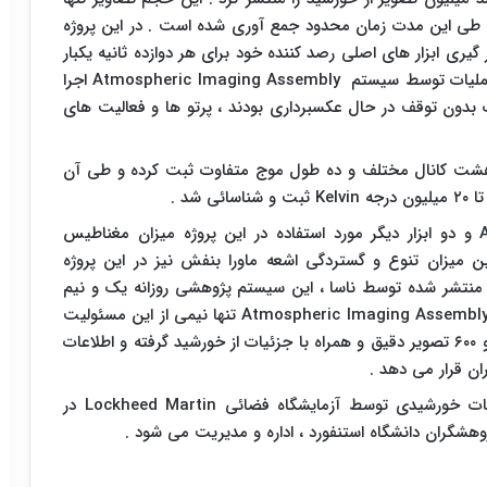
ی ۵ سال گذشته است و طی این مدت زمان محدود جمع آوری شده است . در این پروژه
یری ابزار های اصلی رصد کننده خود برای هر دوازده ثانیه یکبار
 عملیات توسط سیستم
Atmospheric Imaging Assembly
اجرا
 بدون توقف در حال عکسبرداری بودند ، پرتو ها و فعالیت های
ر هشت کانال مختلف و ده طول موج متفاوت ثبت کرده و طی آن
 ۲۰ میلیون درجه
Kelvin
ثبت و شناسائی شد .
و دو ابزار دیگر مورد استفاده در این پروژه میزان مغناطیس
ن میزان تنوع و گستردگی اشعه ماورا بنفش نیز در این پروژه
 منتشر شده توسط ناسا ، این سیستم پژوهشی روزانه یک و نیم
Atmospheric Imaging Assembl
تنها نیمی از این مسئولیت
را بر عهده دارد . این سیستم به صورت روزانه ۵۷ هزار و ۶۰۰ تصویر دقیق و همراه با جزئیات از خورشید گرفته و اطلاعات
ران قرار می دهد .
عات خورشیدی توسط آزمایشگاه فضائی
Lockheed Martin
در
ژوهشگران دانشگاه استنفورد ، اداره و مدیریت می شود .