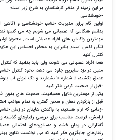
دیگر، کنترل خشم گرچه فرآیند ساده ای نیست؛ ولی می 
در این زمینه از منظر کارشناسان به شرح زیر است:
-خودشناسی
اولین گام برای مدیریت خشم، خودشناسی و آگاهی از 
بدانیم هنگامی که عصبانی می شویم چه می کنیم؛ تند
مهمترین واکنش های افراد عصبانی است. معمولا اول
تنگی نفس است. بنابراین به محض احساس این علایم، آگا
کنترل کنید.
همه افراد عصبانی می شوند؛ ولی باید بدانید که کنترل
متین در نزد سایرین جلوه می دهد، نحوه کنترل خشم
عمیق بکشید، تا شماره ۱۰ بشمارید و یک لیوان آب بنوشید. هیدراته شدن بدن به تعادل هورمونی کمک می کند.
-قبل از صحبت کردن فکر کنید
یکی از مهمترین دلایل عصبانیت، صحبت های بدون فک
قبل از بازکردن دهان و سخن گفتن، به تمام عواقب احتم
-زمانی که آرام هستید، به واکنش هایتان در زمان خشم 
آرامش، فرصت مناسب برای بررسی رفتارهای گذشته و تصمی
گفتارتان در زمان خشم و دستاوردهای احتمالی عصبا
رفتارهای جایگزین فکر کنید که می توانست نتایج بهتری