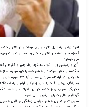
افراد زیادی به دلیل ناتوانی و یا کوتاهی در کنترل خشم
می فرماید:
'الَّذِینَ یُنفِقُونَ فِی السَّرَّاء وَالضَّرَّاء وَالْکَاظِمِینَ الْغَیْظ
تنگدستی انفاق می‏کنند و خشم خود را فرو می‏برند و از
همچنین در آیۀ ۸۴ سوره یوسف و آیه ۳۷ سوره شوری، مسلمانان به فرو بردن خشم و پیشگیری از آن تشویق شده اند. .
به واقع، برخی افراد به طور ژنتیکی آرام و به اصطلا
تحریکی سبب بروز خشم در این افراد می شود. عکس
گرفتاری های جبران ناپذیری می شوند.
مدیریت و کنترل خشم مهارتی زمانگیر و قابل حصول اس