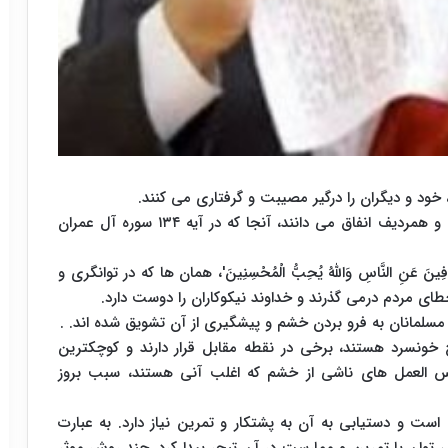
، خود و دیگران را درگیر مصیبت و گرفتاری می کنند.
آموزه های اسلامی کنترل خشم و عصبانیت را ضروری و همردیف انفاق می دانند، آنجا که در آیه ۱۳۴ سوره آل عمران
َ وَالْعَافِینَ عَنِ النَّاسِ وَاللّهُ یُحِبُّ الْمُحْسِنِینَ'، همان ها که در توانگری و
 خطای مردم درمی گذرند و خداوند نیکوکاران را دوست دارد.
ح خونسرد هستند، برخی در نقطه مقابل قرار دارند و کوچکترین
 العمل های ناشی از خشم که اغلب آنی هستند، سبب بروز
ت و دستیابی به آن به پشتکار و تمرین نیاز دارد. به عبارت