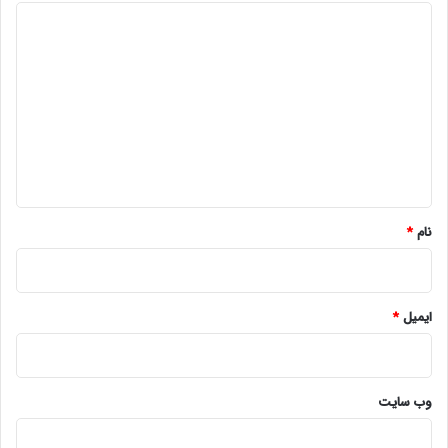
د
ی
د
گ
ا
ه
*
نام
*
ایمیل
*
وب‌ سایت