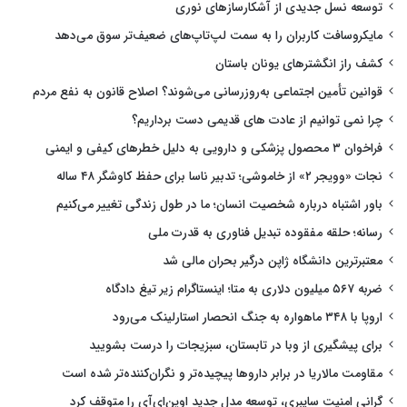
توسعه نسل جدیدی از آشکارسازهای نوری
مایکروسافت کاربران را به سمت لپ‌تاپ‌های ضعیف‌تر سوق می‌دهد
کشف راز انگشترهای یونان باستان
قوانین تأمین اجتماعی به‌روزرسانی می‌شوند؟ اصلاح قانون به نفع مردم
چرا نمی توانیم از عادت های قدیمی دست برداریم؟
فراخوان ۳ محصول پزشکی و دارویی به دلیل خطرهای کیفی و ایمنی
نجات «وویجر ۲» از خاموشی؛ تدبیر ناسا برای حفظ کاوشگر ۴۸ ساله
باور اشتباه درباره شخصیت انسان؛ ما در طول زندگی تغییر می‌کنیم
رسانه؛ حلقه مفقوده تبدیل فناوری به قدرت ملی
معتبرترین دانشگاه ژاپن درگیر بحران مالی شد
ضربه ۵۶۷ میلیون دلاری به متا؛ اینستاگرام زیر تیغ دادگاه
اروپا با ۳۴۸ ماهواره به جنگ انحصار استارلینک می‌رود
برای پیشگیری از وبا در تابستان، سبزیجات را درست بشویید
مقاومت مالاریا در برابر داروها پیچیده‌تر و نگران‌کننده‌تر شده است
گرانی امنیت سایبری، توسعه مدل جدید اوپن‌ای‌آی را متوقف کرد