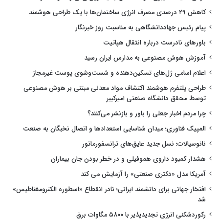
کاهش ۲۹ درصدی مصرف انرژی ساختمان‌ها با یک طراحی هوشمند
پیام رئیس جهاددانشگاهی به مناسبت روز خبرنگار
باورهای نادرست درباره انتقال هپاتیت
آموزش هوش مصنوعی به مدارس ایران رسید
اعلام اسامی ژل‌های تسکین‌دهنده و شست‌وشوی پوست غیرمجاز
طراحی پلتفرم هوشمند اکتشاف مواد معدنی مبتنی بر هوش مصنوعی
توسط محقق دانشگاه صنعتی امیرکبیر
چرا مردم اخبار جعلی را باور و بازنشر می‌کنند؟
المپیک فناوری؛ میدان شناسایی استعدادها و اتصال نخبگان به صنعت
نانوسیالات؛ نسل جدید عایق‌های ترانسفورماتور
هشدار کمبود داروی هموفیلی و در خطر بودن جان بیماران
آمریکا مدل «دکتری صنعتی» را آزمایش می کند
افتخار جهانی برای دانشمند ایرانی؛ نادر انقطاع «اسطوره الکترومغناطیس»
شد
رکوردشکنی انرژی تجدیدپذیر با ۵۸۰۰ مگاوات برق