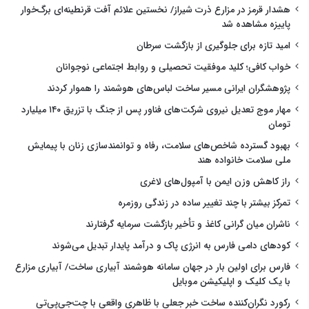
هشدار قرمز در مزارع ذرت شیراز/ نخستین علائم آفت قرنطینه‌ای برگ‌خوار
پاییزه مشاهده شد
امید تازه برای جلوگیری از بازگشت سرطان
خواب کافی؛ کلید موفقیت تحصیلی و روابط اجتماعی نوجوانان
پژوهشگران ایرانی مسیر ساخت لباس‌های هوشمند را هموار کردند
مهار موج تعدیل نیروی شرکت‌های فناور پس از جنگ با تزریق ۱۴۰ میلیارد
تومان
بهبود گسترده شاخص‌های سلامت، رفاه و توانمندسازی زنان با پیمایش
ملی سلامت خانواده هند
راز کاهش وزن ایمن با آمپول‌های لاغری
تمرکز بیشتر با چند تغییر ساده در زندگی روزمره
ناشران میان گرانی کاغذ و تأخیر بازگشت سرمایه گرفتارند
کودهای دامی فارس به انرژی پاک و درآمد پایدار تبدیل می‌شوند
فارس برای اولین بار در جهان سامانه هوشمند آبیاری ساخت/ آبیاری مزارع
با یک کلیک و اپلیکیشن موبایل
رکورد نگران‌کننده ساخت خبر جعلی با ظاهری واقعی با چت‌جی‌پی‌تی