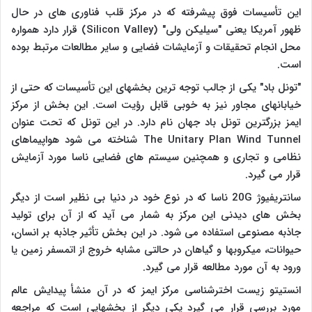
این تأسیسات فوق پیشرفته که در مرکز قلب فناوری های در حال
ظهور آمریکا یعنی "سیلیکن ولی" (
Silicon Valley
) قرار دارد همواره
محل انجام تحقیقات و آزمایشات فضایی و سایر مطالعات مرتبط بوده
است.
"تونل باد" یکی از جالب توجه ترین بخشهای این تأسیسات که حتی از
خیابانهای مجاور نیز به خوبی قابل رؤیت است. این بخش از مرکز
ایمز بزرگترین تونل باد جهان نام دارد. در این تونل که تحت عنوان
The Unitary Plan Wind Tunnel
شناخته می شود هواپیماهای
نظامی و تجاری و همچنین سیستم های فضایی ناسا مورد آزمایش
قرار می گیرد.
سانتریفیوژ
20G
ناسا که در نوع خود در دنیا بی نظیر است از دیگر
بخش های دیدنی این مرکز به شمار می آید که از آن برای تولید
جاذبه مصنوعی استفاده می شود. در این بخش تأثیر جاذبه بر انسان،
حیوانات، میکروبها و گیاهان در حالتی مشابه خروج از اتمسفر زمین یا
ورود به آن مورد مطالعه قرار می گیرد.
انستیتو زیست اخترشناسی مرکز ایمز که در آن منشأ پیدایش عالم
مورد بررسی قرار می گیرد یکی دیگر از بخشهایی است که مراجعه