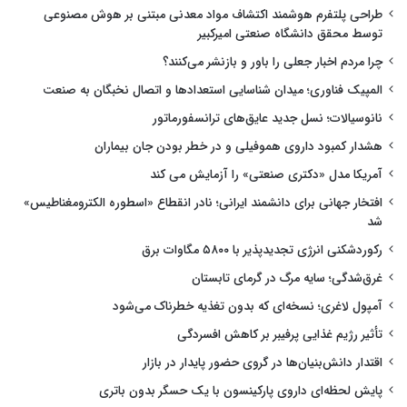
طراحی پلتفرم هوشمند اکتشاف مواد معدنی مبتنی بر هوش مصنوعی
توسط محقق دانشگاه صنعتی امیرکبیر
چرا مردم اخبار جعلی را باور و بازنشر می‌کنند؟
المپیک فناوری؛ میدان شناسایی استعدادها و اتصال نخبگان به صنعت
نانوسیالات؛ نسل جدید عایق‌های ترانسفورماتور
هشدار کمبود داروی هموفیلی و در خطر بودن جان بیماران
آمریکا مدل «دکتری صنعتی» را آزمایش می کند
افتخار جهانی برای دانشمند ایرانی؛ نادر انقطاع «اسطوره الکترومغناطیس»
شد
رکوردشکنی انرژی تجدیدپذیر با ۵۸۰۰ مگاوات برق
غرق‌شدگی؛ سایه مرگ در گرمای تابستان
آمپول لاغری؛ نسخه‌ای که بدون تغذیه خطرناک می‌شود
تأثیر رژیم غذایی پرفیبر بر کاهش افسردگی
اقتدار دانش‌بنیان‌ها در گروی حضور پایدار در بازار
پایش لحظه‌ای داروی پارکینسون با یک حسگر بدون باتری