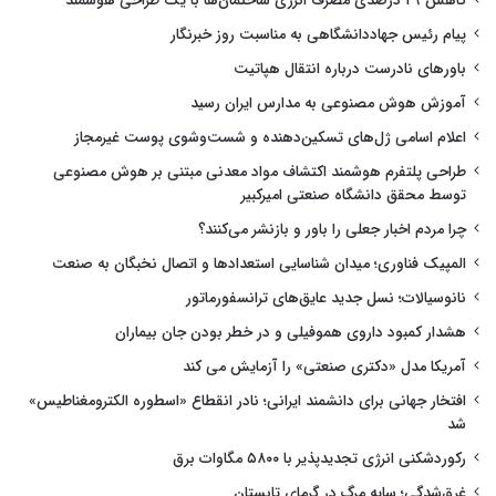
کاهش ۲۹ درصدی مصرف انرژی ساختمان‌ها با یک طراحی هوشمند
پیام رئیس جهاددانشگاهی به مناسبت روز خبرنگار
باورهای نادرست درباره انتقال هپاتیت
آموزش هوش مصنوعی به مدارس ایران رسید
اعلام اسامی ژل‌های تسکین‌دهنده و شست‌وشوی پوست غیرمجاز
طراحی پلتفرم هوشمند اکتشاف مواد معدنی مبتنی بر هوش مصنوعی
توسط محقق دانشگاه صنعتی امیرکبیر
چرا مردم اخبار جعلی را باور و بازنشر می‌کنند؟
المپیک فناوری؛ میدان شناسایی استعدادها و اتصال نخبگان به صنعت
نانوسیالات؛ نسل جدید عایق‌های ترانسفورماتور
هشدار کمبود داروی هموفیلی و در خطر بودن جان بیماران
آمریکا مدل «دکتری صنعتی» را آزمایش می کند
افتخار جهانی برای دانشمند ایرانی؛ نادر انقطاع «اسطوره الکترومغناطیس»
شد
رکوردشکنی انرژی تجدیدپذیر با ۵۸۰۰ مگاوات برق
غرق‌شدگی؛ سایه مرگ در گرمای تابستان