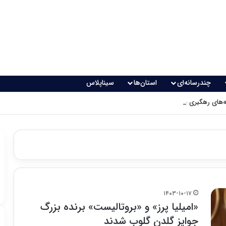
چندرسانه‌ای
استان‌ها
سیناپلاس
های رهگیری پدافندی چگونه کار می کنند؟
۱۴۰۳-۱۰-۱۷
«امیلیا پرز» و «بروتالیست» برنده بزرگ
جوایز گلدن گلوب شدند