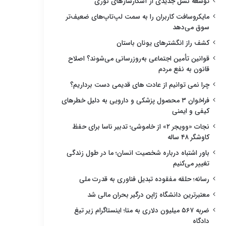
توسعه نسل جدیدی از آشکارسازهای نوری
مایکروسافت کاربران را به سمت لپ‌تاپ‌های ضعیف‌تر
سوق می‌دهد
کشف راز انگشترهای یونان باستان
قوانین تأمین اجتماعی به‌روزرسانی می‌شوند؟ اصلاح
قانون به نفع مردم
چرا نمی توانیم از عادت های قدیمی دست برداریم؟
فراخوان ۳ محصول پزشکی و دارویی به دلیل خطرهای
کیفی و ایمنی
نجات «وویجر ۲» از خاموشی؛ تدبیر ناسا برای حفظ
کاوشگر ۴۸ ساله
باور اشتباه درباره شخصیت انسان؛ ما در طول زندگی
تغییر می‌کنیم
رسانه؛ حلقه مفقوده تبدیل فناوری به قدرت ملی
معتبرترین دانشگاه ژاپن درگیر بحران مالی شد
ضربه ۵۶۷ میلیون دلاری به متا؛ اینستاگرام زیر تیغ
دادگاه