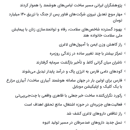
پژوهشگران ایرانی مسیر ساخت لباس‌های هوشمند را هموار کردند
مهار موج تعدیل نیروی شرکت‌های فناور پس از جنگ با تزریق ۱۴۰ میلیارد
تومان
بهبود گسترده شاخص‌های سلامت، رفاه و توانمندسازی زنان با پیمایش
ملی سلامت خانواده هند
راز کاهش وزن ایمن با آمپول‌های لاغری
تمرکز بیشتر با چند تغییر ساده در زندگی روزمره
ناشران میان گرانی کاغذ و تأخیر بازگشت سرمایه گرفتارند
کودهای دامی فارس به انرژی پاک و درآمد پایدار تبدیل می‌شوند
فارس برای اولین بار در جهان سامانه هوشمند آبیاری ساخت/ آبیاری مزارع
با یک کلیک و اپلیکیشن موبایل
رکورد نگران‌کننده ساخت خبر جعلی با ظاهری واقعی با چت‌جی‌پی‌تی
فعالیت‌های جزیره‌ای در حوزه اشتغال، مانع تحقق اهداف است
راز تناقض داروهای لاغری کشف شد
نسل جدید داروهای ضدسرطان در مسیر تولید انبوه