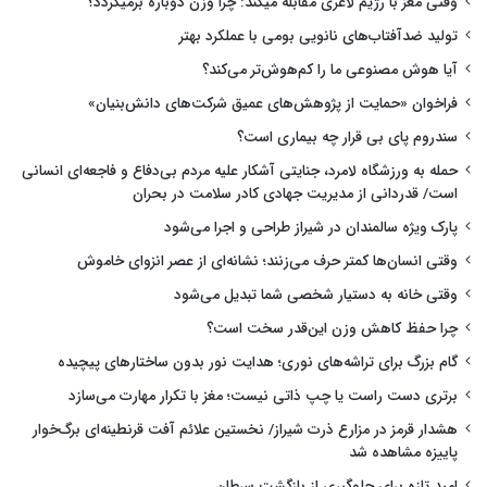
وقتی مغز با رژیم لاغری مقابله میکند: چرا وزن دوباره برمیگردد؟
تولید ضدآفتاب‌های نانویی بومی با عملکرد بهتر
آیا هوش مصنوعی ما را کم‌هوش‌تر می‌کند؟
فراخوان «حمایت از پژوهش‌های عمیق شرکت‌های دانش‌بنیان»
سندروم پای بی قرار چه بیماری است؟
حمله به ورزشگاه لامرد، جنایتی آشکار علیه مردم بی‌دفاع و فاجعه‌ای انسانی
است/ قدردانی از مدیریت جهادی کادر سلامت در بحران
پارک ویژه سالمندان در شیراز طراحی و اجرا می‌شود
وقتی انسان‌ها کمتر حرف می‌زنند؛ نشانه‌ای از عصر انزوای خاموش
وقتی خانه به دستیار شخصی شما تبدیل می‌شود
چرا حفظ کاهش وزن این‌قدر سخت است؟
گام بزرگ برای تراشه‌های نوری؛ هدایت نور بدون ساختارهای پیچیده
برتری دست راست یا چپ ذاتی نیست؛ مغز با تکرار مهارت می‌سازد
هشدار قرمز در مزارع ذرت شیراز/ نخستین علائم آفت قرنطینه‌ای برگ‌خوار
پاییزه مشاهده شد
امید تازه برای جلوگیری از بازگشت سرطان