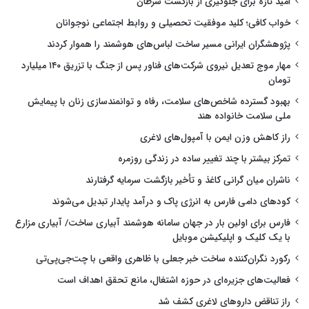
امید تازه برای جلوگیری از بازگشت سرطان
خواب کافی؛ کلید موفقیت تحصیلی و روابط اجتماعی نوجوانان
پژوهشگران ایرانی مسیر ساخت لباس‌های هوشمند را هموار کردند
مهار موج تعدیل نیروی شرکت‌های فناور پس از جنگ با تزریق ۱۴۰ میلیارد
تومان
بهبود گسترده شاخص‌های سلامت، رفاه و توانمندسازی زنان با پیمایش
ملی سلامت خانواده هند
راز کاهش وزن ایمن با آمپول‌های لاغری
تمرکز بیشتر با چند تغییر ساده در زندگی روزمره
ناشران میان گرانی کاغذ و تأخیر بازگشت سرمایه گرفتارند
کودهای دامی فارس به انرژی پاک و درآمد پایدار تبدیل می‌شوند
فارس برای اولین بار در جهان سامانه هوشمند آبیاری ساخت/ آبیاری مزارع
با یک کلیک و اپلیکیشن موبایل
رکورد نگران‌کننده ساخت خبر جعلی با ظاهری واقعی با چت‌جی‌پی‌تی
فعالیت‌های جزیره‌ای در حوزه اشتغال، مانع تحقق اهداف است
راز تناقض داروهای لاغری کشف شد