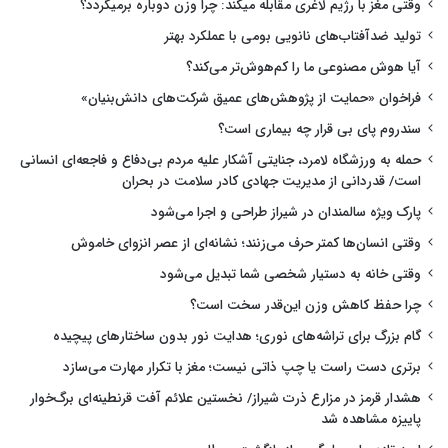
وقتی مغز با رژیم لاغری مقابله میکند: چرا وزن دوباره برمیگردد؟
تولید ضدآفتاب‌های نانویی بومی با عملکرد بهتر
آیا هوش مصنوعی ما را کم‌هوش‌تر می‌کند؟
فراخوان «حمایت از پژوهش‌های عمیق شرکت‌های دانش‌بنیان»
سندروم پای بی قرار چه بیماری است؟
حمله به ورزشگاه لامرد، جنایتی آشکار علیه مردم بی‌دفاع و فاجعه‌ای انسانی
است/ قدردانی از مدیریت جهادی کادر سلامت در بحران
پارک ویژه سالمندان در شیراز طراحی و اجرا می‌شود
وقتی انسان‌ها کمتر حرف می‌زنند؛ نشانه‌ای از عصر انزوای خاموش
وقتی خانه به دستیار شخصی شما تبدیل می‌شود
چرا حفظ کاهش وزن این‌قدر سخت است؟
گام بزرگ برای تراشه‌های نوری؛ هدایت نور بدون ساختارهای پیچیده
برتری دست راست یا چپ ذاتی نیست؛ مغز با تکرار مهارت می‌سازد
هشدار قرمز در مزارع ذرت شیراز/ نخستین علائم آفت قرنطینه‌ای برگ‌خوار
پاییزه مشاهده شد