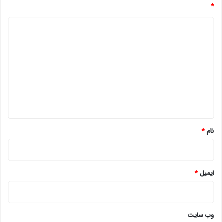
*
د
ی
د
گ
ا
ه
*
نام
*
ایمیل
*
وب‌ سایت