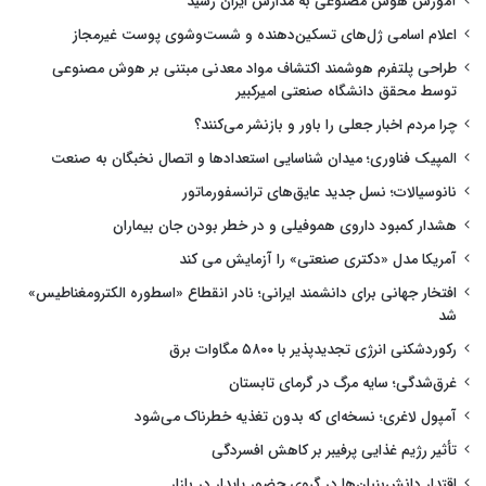
آموزش هوش مصنوعی به مدارس ایران رسید
اعلام اسامی ژل‌های تسکین‌دهنده و شست‌وشوی پوست غیرمجاز
طراحی پلتفرم هوشمند اکتشاف مواد معدنی مبتنی بر هوش مصنوعی
توسط محقق دانشگاه صنعتی امیرکبیر
چرا مردم اخبار جعلی را باور و بازنشر می‌کنند؟
المپیک فناوری؛ میدان شناسایی استعدادها و اتصال نخبگان به صنعت
نانوسیالات؛ نسل جدید عایق‌های ترانسفورماتور
هشدار کمبود داروی هموفیلی و در خطر بودن جان بیماران
آمریکا مدل «دکتری صنعتی» را آزمایش می کند
افتخار جهانی برای دانشمند ایرانی؛ نادر انقطاع «اسطوره الکترومغناطیس»
شد
رکوردشکنی انرژی تجدیدپذیر با ۵۸۰۰ مگاوات برق
غرق‌شدگی؛ سایه مرگ در گرمای تابستان
آمپول لاغری؛ نسخه‌ای که بدون تغذیه خطرناک می‌شود
تأثیر رژیم غذایی پرفیبر بر کاهش افسردگی
اقتدار دانش‌بنیان‌ها در گروی حضور پایدار در بازار