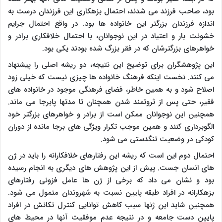
بود، صاحب فرزند می شدند، احتمال بزهکاری این فرزندان درست به
اندازه فرزندان بزرگتر این خانواده ها بود. در واقع احتمال جرایم
خشونت بار و اعتیاد در این نوجوانان، با احتمال خلافکاری برادر و
خواهرهای بزرگترشان که در فقر بزرگ شده بودند یکی بود.
این پژوهشگران برای توضیح این نتیجه، دو ریشه اصلی را پیشنهاد
می کنند. نخست اینکه فرهنگ خانواده ها چیزی نیست که خیلی زود
اصلاح شود و به همین خاطر، فضای فرهنگی موجود در خانواده های
فقیر، حتی پس از ثروتمند شدن همچنان تا مدتها پابرجا می ماند.
همچنین این نوجوانان ممکن است از برادر و خواهرهای بزرگتر خود
الگوبرداری کنند و همین موجب تکرار ویژگی های برجا مانده از دوران
کودکی در وضعیت تنگدستی می شود.
احتمال دوم این است که ریشه این رفتارهای خلافکارانه را باید در ژن
های انسان جست. پیش از این پژوهش های دیگری به انجام رسیده
بود و نشان می داد که برخی از ژن ها عامل فزونی رفتارهای
بزهکارانه در افراد طبقه پایین نسبت به شهروندان متمول می شود.
همچنین شاید این ژنها سبب کاهش توانایی کنترل تکانش در افراد
پایین دست جامعه و در نتیجه عدم موفقیت آنها در محیط های