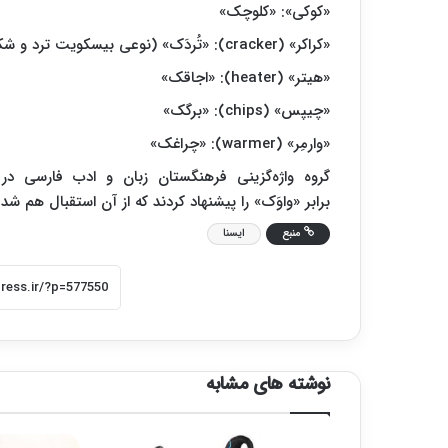
«کوکی»: «کلوچک»
«کراکر» (cracker): «تُردَک» (نوعی بیسکویت ترد و شکننده و معمولاً شور)
«هیتر» (heater): «اجاقک»
«چیپس» (chips): «برگک»
«وارمِر» (warmer): «چراغک»
گروه واژه‌گزینی فرهنگستان زبان و ادب فارسی در
برابر «واوَک» را پیشنهاد کردند که از آن استقبال هم شد
منبع
ایسنا
نوشته های مشابه