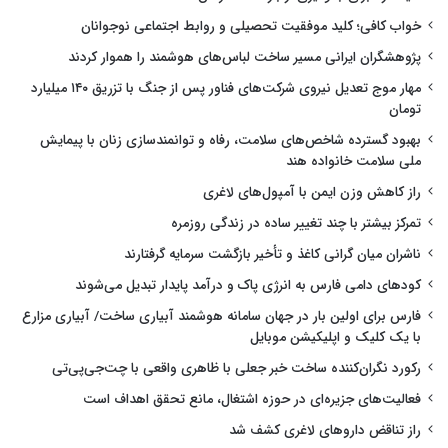
خواب کافی؛ کلید موفقیت تحصیلی و روابط اجتماعی نوجوانان
پژوهشگران ایرانی مسیر ساخت لباس‌های هوشمند را هموار کردند
مهار موج تعدیل نیروی شرکت‌های فناور پس از جنگ با تزریق ۱۴۰ میلیارد
تومان
بهبود گسترده شاخص‌های سلامت، رفاه و توانمندسازی زنان با پیمایش
ملی سلامت خانواده هند
راز کاهش وزن ایمن با آمپول‌های لاغری
تمرکز بیشتر با چند تغییر ساده در زندگی روزمره
ناشران میان گرانی کاغذ و تأخیر بازگشت سرمایه گرفتارند
کودهای دامی فارس به انرژی پاک و درآمد پایدار تبدیل می‌شوند
فارس برای اولین بار در جهان سامانه هوشمند آبیاری ساخت/ آبیاری مزارع
با یک کلیک و اپلیکیشن موبایل
رکورد نگران‌کننده ساخت خبر جعلی با ظاهری واقعی با چت‌جی‌پی‌تی
فعالیت‌های جزیره‌ای در حوزه اشتغال، مانع تحقق اهداف است
راز تناقض داروهای لاغری کشف شد