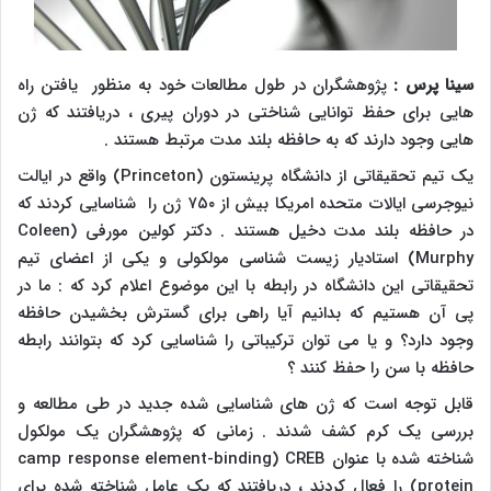
سینا پرس :
پژوهشگران در طول مطالعات خود به منظور یافتن راه
هایی برای حفظ توانایی شناختی در دوران پیری ، دریافتند که ژن
هایی وجود دارند که به حافظه بلند مدت مرتبط هستند .
یک تیم تحقیقاتی از دانشگاه پرینستون (
Princeton
) واقع در ایالت
نیوجرسی ایالات متحده امریکا بیش از ۷۵۰ ژن را شناسایی کردند که
در حافظه بلند مدت دخیل هستند . دکتر کولین مورفی (
Coleen
Murphy
) استادیار زیست شناسی مولکولی و یکی از اعضای تیم
تحقیقاتی این دانشگاه در رابطه با این موضوع اعلام کرد که : ما در
پی آن هستیم که بدانیم آیا راهی برای گسترش بخشیدن حافظه
وجود دارد؟ و یا می توان ترکیباتی را شناسایی کرد که بتوانند رابطه
حافظه با سن را حفظ کنند ؟
قابل توجه است که ژن های شناسایی شده جدید در طی مطالعه و
بررسی یک کرم کشف شدند . زمانی که پژوهشگران یک مولکول
شناخته شده با عنوان
CREB
(
camp response element-binding
protein
) را فعال کردند ، دریافتند که یک عامل شناخته شده برای