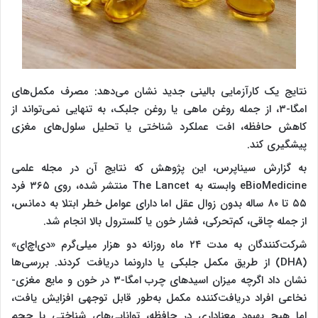
نتایج یک کارآزمایی بالینی جدید نشان می‌دهد: مصرف مکمل‌های
امگا-۳، از جمله روغن ماهی یا روغن جلبک، به تنهایی نمی‌تواند از
کاهش حافظه، افت عملکرد شناختی یا تحلیل سلول‌های مغزی
پیشگیری کند.
به گزارش سیناپرس، این پژوهش که نتایج آن در مجله علمی
eBioMedicine وابسته به The Lancet منتشر شده، روی ۳۶۵ فرد
۵۵ تا ۸۰ ساله بدون زوال عقل اما دارای عوامل خطر ابتلا به دمانس،
از جمله چاقی، کم‌تحرکی، فشار خون یا کلسترول بالا انجام شد.
شرکت‌کنندگان به مدت ۲۴ ماه روزانه دو هزار میلی‌گرم «دی‌اچ‌ای»
(DHA) از طریق مکمل جلبکی یا دارونما دریافت کردند. بررسی‌ها
نشان داد اگرچه میزان اسیدهای چرب امگا-۳ در خون و مایع مغزی-
نخاعی افراد دریافت‌کننده مکمل به‌طور قابل توجهی افزایش یافت،
اما هیچ بهبود معناداری در حافظه، توانایی‌های شناختی یا حجم