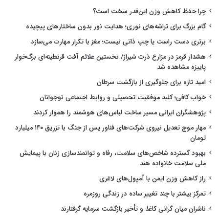
چرا حفظ کاهش وزن این‌قدر سخت است؟
گام بزرگ برای تراشه‌های نوری؛ هدایت نور بدون ساختارهای پیچیده
برتری دست راست یا چپ ذاتی نیست؛ مغز با تکرار مهارت می‌سازد
هشدار قرمز در مزارع ذرت شیراز/ نخستین علائم آفت قرنطینه‌ای برگ‌خوار
پاییزه مشاهده شد
امید تازه برای جلوگیری از بازگشت سرطان
خواب کافی؛ کلید موفقیت تحصیلی و روابط اجتماعی نوجوانان
پژوهشگران ایرانی مسیر ساخت لباس‌های هوشمند را هموار کردند
مهار موج تعدیل نیروی شرکت‌های فناور پس از جنگ با تزریق ۱۴۰ میلیارد
تومان
بهبود گسترده شاخص‌های سلامت، رفاه و توانمندسازی زنان با پیمایش
ملی سلامت خانواده هند
راز کاهش وزن ایمن با آمپول‌های لاغری
تمرکز بیشتر با چند تغییر ساده در زندگی روزمره
ناشران میان گرانی کاغذ و تأخیر بازگشت سرمایه گرفتارند