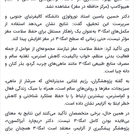
هیپوکامپ (مرکز حافظه در مغز) مشاهده نشد.
دکتر حسین یاسین استاد نورولوژی دانشگاه کالیفرنیای جنوبی و
سرپرست این تحقیق، گفت: نتایج نشان می‌دهد استفاده از
مکمل‌های امگا-۳ به‌عنوان یک راهکار مستقل برای حفظ سلامت مغز
مؤثر نیست، حتی زمانی که سطح امگا-۳ در مغز افزایش پیدا کند.
وی تأکید کرد: حفظ سلامت مغز نیازمند مجموعه‌ای از عوامل از جمله
فعالیت بدنی منظم، خواب باکیفیت، کاهش استرس، تغذیه سالم و
مصرف منابع طبیعی امگا-۳ مانند ماهی‌های چرب، گردو، بذر کتان و
دانه چیا است.
به گفته پژوهشگران، رژیم غذایی مدیترانه‌ای که سرشار از ماهی،
سبزیجات، مغزها و روغن‌های سالم است، همراه با سبک زندگی فعال
و کم‌استرس، بیشترین ارتباط را با حفظ عملکرد شناختی و کاهش
خطر ابتلا به آلزایمر نشان داده است.
در همین حال، برخی متخصصان تأکید می‌کنند این نتایج به معنای
بی‌فایده بودن کامل امگا-۳ نیست. دکتر «ریچارد آیزاکسون»،
پژوهشگر پیشگیری از آلزایمر، معتقد است امگا-۳ همچنان برای