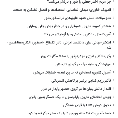
چرا مردم اخبار جعلی را باور و بازنشر می‌کنند؟
المپیک فناوری؛ میدان شناسایی استعدادها و اتصال نخبگان به صنعت
نانوسیالات؛ نسل جدید عایق‌های ترانسفورماتور
هشدار کمبود داروی هموفیلی و در خطر بودن جان بیماران
آمریکا مدل «دکتری صنعتی» را آزمایش می کند
افتخار جهانی برای دانشمند ایرانی؛ نادر انقطاع «اسطوره الکترومغناطیس»
شد
رکوردشکنی انرژی تجدیدپذیر با ۵۸۰۰ مگاوات برق
غرق‌شدگی؛ سایه مرگ در گرمای تابستان
آمپول لاغری؛ نسخه‌ای که بدون تغذیه خطرناک می‌شود
تأثیر رژیم غذایی پرفیبر بر کاهش افسردگی
اقتدار دانش‌بنیان‌ها در گروی حضور پایدار در بازار
پایش لحظه‌ای داروی پارکینسون با یک حسگر بدون باتری
تحول درمان HIV با قرص هفتگی
ناسا مأموریت ۴۸ ساله وویجر ۲ را یک سال دیگر تمدید کرد