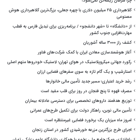
چرا سرطان ریشه‌کن نمی‌شود؟
کلاهبرداری ۲۵ میلیون دلاری با چهره جعلی، بزرگ‌ترین کلاهبرداری هوش
مصنوعی
از «دانشگاه» تا «شهر دانشجو» / برنامه‌ریزی برای تبدیل فارس به قطب
مهارت‌افزایی جنوب کشور
کشف راز ۳۰۰۰ ساله آشوریان
آغاز هوشمندسازی معادن ایران با کمک شرکت‌های فناور
رکورد جهانی میکروپلاستیک در هوای تهران؛ لاستیک خودروها متهم اصلی
استارشیپ و یک گام تازه به سوی سفرهای فضایی ارزان
رشد خرید اعتباری؛ مسیر جدید تأمین مالی خانوارها
مصرف قهوه تا پنج فنجان در روز برای قلب مفید است
توزیع هدفمند داروهای تخصصی برای دسترسی عادلانه بیماران
تأمین مالی نوین، راهکار دولت برای تکمیل طرح‌های عمرانی
امروز ماه میزبان یک برخورد فضایی غیرمنتظره است
اجرای طرح بزرگترین مزرعه خورشیدی کشور در استان زنجان
راه‌اندازی «مرکز جامع ملی زخم» با همکاری دانشگاه علوم پزشکی تهران