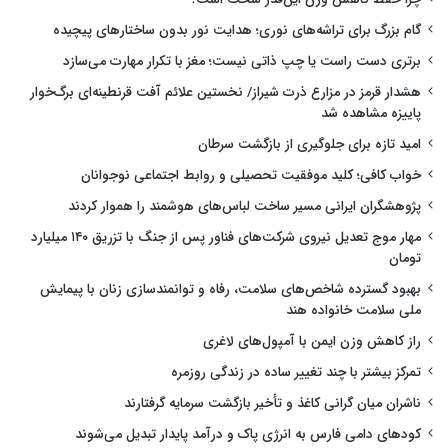
گام بزرگ برای تراشه‌های نوری؛ هدایت نور بدون ساختارهای پیچیده
برتری دست راست یا چپ ذاتی نیست؛ مغز با تکرار مهارت می‌سازد
هشدار قرمز در مزارع ذرت شیراز/ نخستین علائم آفت قرنطینه‌ای برگ‌خوار
پاییزه مشاهده شد
امید تازه برای جلوگیری از بازگشت سرطان
خواب کافی؛ کلید موفقیت تحصیلی و روابط اجتماعی نوجوانان
پژوهشگران ایرانی مسیر ساخت لباس‌های هوشمند را هموار کردند
مهار موج تعدیل نیروی شرکت‌های فناور پس از جنگ با تزریق ۱۴۰ میلیارد
تومان
بهبود گسترده شاخص‌های سلامت، رفاه و توانمندسازی زنان با پیمایش
ملی سلامت خانواده هند
راز کاهش وزن ایمن با آمپول‌های لاغری
تمرکز بیشتر با چند تغییر ساده در زندگی روزمره
ناشران میان گرانی کاغذ و تأخیر بازگشت سرمایه گرفتارند
کودهای دامی فارس به انرژی پاک و درآمد پایدار تبدیل می‌شوند