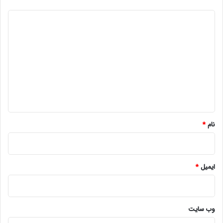
د
ی
د
گ
ا
ه
*
نام
*
ایمیل
*
وب‌ سایت