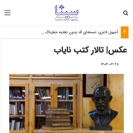
جستجو برای
منو
آمپول لاغری؛ نسخه‌ای که بدون تغذیه خطرناک می‌شود
عکس| تالار کتب نایاب
۱۴۰۴-۰۴-۲۸