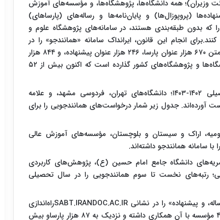
 و آیین‌نامه اجرایی آن (مصوب سال ۱۳۹۸ هیئت وزیران)؛ همه دانشگاه‌ها، پژوهشگاه‌ها، و مؤسسه‌های آموزش
ه‌ها (پروپوزال‌ها) و پایان‌نامه‌ها و رساله‌های (پارساهای)
 که بدون طبقه‌بندی هستند، در سامانه‌های پژوهشگاه علوم و
نند.برای انجام این قانون، ایرانداک سامانه «همانندجو» را در
نشانی TIK.IRANDOC.AC.IR با پشتوانه روزافزونِ تمام‌متن ۶۷۰ هزار عنوان پارسا، ۲۴۶ هزار عنوان پیشنهاده، و ۸۴۴ هزار
عنوان مقاله، و ۷۵۰ عنوان کتاب در دسترس همه دانشگاه‌ها و پژوهشگاه‌های کشور گذارده است که اکنون بیش از ۵۲
بر پایه عملکرد مؤسسه‌های زیرپوشش در سال تحصیلی ۱۴۰۲-۱۴۰۳؛ دانشگاه‌های تهران، فردوسی مشهد، و علامه
ت آورده‌اند. جدول زیر شمار درخواست‌های همانندجویی را برای
 ۱۴۰۲-۱۴۰۳ دانشگاه‌های ارومیه، اراک و سیستان و بلوچستان، مؤسسه‌های آموزش عالی
با سامانه همانندجو داشته‌اند.
ریه‌های دانشگاه جامع امام حسین (ع)، پژوهش‌های کاربردی
شی؛ رتبه‌های نخست تا سوم همانندجویی را در سال تحصیلی
افزون بر این، ایرانداک «سامانه ملی ثبت پایان‌نامه، رساله، و پیشنهاده» را در نشانی SABT.IRANDOC.AC.IRراه‌اندازی
کرده است که در سال تحصیلی ۱۴۰۲-1403روی هم ۴۸۲ مؤسسه با آن همکاری داشته‌ و نزدیک به ۸۷ هزار پارساو بیش