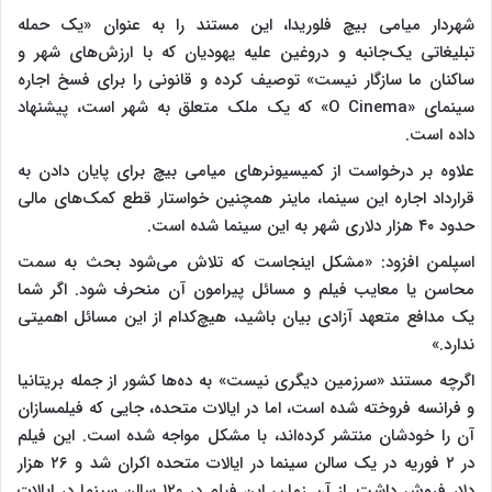
شهردار میامی بیچ فلوریدا، این مستند را به عنوان «یک حمله
تبلیغاتی یک‌جانبه و دروغین علیه یهودیان که با ارزش‌های شهر و
ساکنان ما سازگار نیست» توصیف کرده و قانونی را برای فسخ اجاره
سینمای «O Cinema» که یک ملک متعلق به شهر است، پیشنهاد
داده است.
علاوه بر درخواست از کمیسیونرهای میامی بیچ برای پایان دادن به
قرارداد اجاره این سینما، ماینر همچنین خواستار قطع کمک‌های مالی
حدود ۴۰ هزار دلاری شهر به این سینما شده است.
اسپلمن افزود: «مشکل اینجاست که تلاش می‌شود بحث به سمت
محاسن یا معایب فیلم و مسائل پیرامون آن منحرف شود. اگر شما
یک مدافع متعهد آزادی بیان باشید، هیچ‌کدام از این مسائل اهمیتی
ندارد.»
اگرچه مستند «سرزمین دیگری نیست» به ده‌ها کشور از جمله بریتانیا
و فرانسه فروخته شده است، اما در ایالات متحده، جایی که فیلمسازان
آن را خودشان منتشر کرده‌اند، با مشکل مواجه شده است. این فیلم
در ۲ فوریه در یک سالن سینما در ایالات متحده اکران شد و ۲۶ هزار
دلار فروش داشت. از آن زمان، این فیلم در ۱۲۰ سالن سینما در ایالات