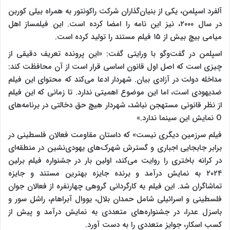
آلفرد اسپلمن، یکی از بنیان‌گذاران شرکت راکونتور به همراه بیلی کوربن
در سال ۲۰۰۰، نیز این نامه را امضا کرده است. این فیلمساز اهل
میامی بیچ بیش از ۱۵ فیلم مستند را تولید کرده است.
اسپلمن در گفت‌وگو با ورایتی گفت: «این پرونده تعریف دقیقی از
چیزی است که اصل اول قانون اساسی قرار است از آن محافظت کند:
مداخله دولت در آزادی بیان. شهردار ادعا می‌کند که محتوای این فیلم
ضدیهودی است، اما این موضوع اهمیتی ندارد. تا زمانی که این فیلم
از نظر قانونی مستهجن نباشد، شهردار هیچ حق دخالتی در برنامه‌های
O نمایش این سینما ندارد.»
فیلم سرزمین دیگری نیست» که داستان مقاومت فعالان فلسطینی در
برابر جابجایی اجباری و گسترش شهرک‌های یهودی‌نشین در منطقه‌ای
در کرانه باختری را روایت می‌کند، اولین بار در جشنواره فیلم برلین
۲۰۲۴ به نمایش درآمد و برنده جایزه بهترین مستند و جایزه
تماشاگران شد. این فیلم به کارگردانی گروهی چهارنفره از فعالان جوان
فلسطینی و اسرائیلی شامل حمدان بلال، یووال آبراهام، راشل سور و
باسزل عدرا، در جشنواره‌های متعددی به نمایش درآمد و پیش از
کسب اسکار، جوایز متعددی را به دست آورد.