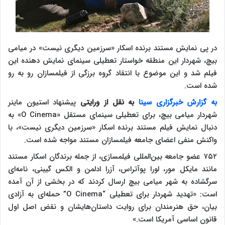
در پی نمایش مستند برنده اسکار «سرزمین دیگری نیست» در میامی
بیچ، شهردار این منطقه خواستار تعطیلی سینمای نمایش دهنده این
فیلم شد و این موضوع با انتقاد گروه برزگی از فیلمسازان رو به رو
شده است.
به گزارش خبرگزاری سینا
به نقل از ورایتی
پیشنهاد استیون ماینر
شهردار میامی بیچ، برای تعطیلی سینمای مستقل «O Cinema» به
دنبال نمایش فیلم مستند برنده اسکار «سرزمین دیگری نیست»، با
واکنش منفی اعضای جامعه فیلمسازان مستند مواجه شده است.
۷۵۲ عضو جامعه بین‌المللی فیلمسازی، از جمله برندگان اسکار مستند
مانند مایکل مور، لورا پوآتراس، آزرا ادلمن و الکس گیبنی، نامه‌ای
سرگشاده به شهر میامی بیچ ارسال کردند که در بخشی از آن آمده
است: «تهدید شهردار برای تعطیلی “O Cinema” حمله‌ای به آزادی
بیان، حق هنرمندان برای روایت داستان‌هایشان و نقض اصل اول
قانون اساسی آمریکا است.»