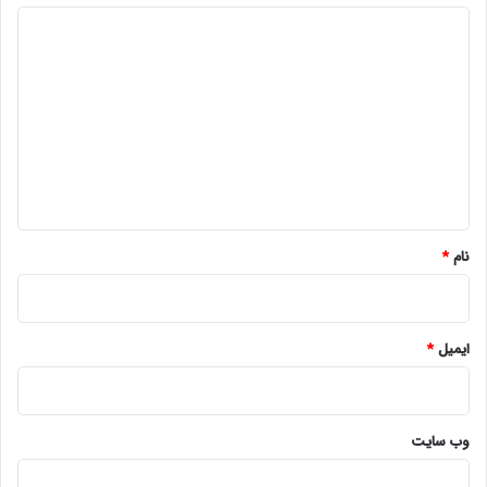
د
ی
د
گ
ا
ه
*
نام
*
ایمیل
*
وب‌ سایت