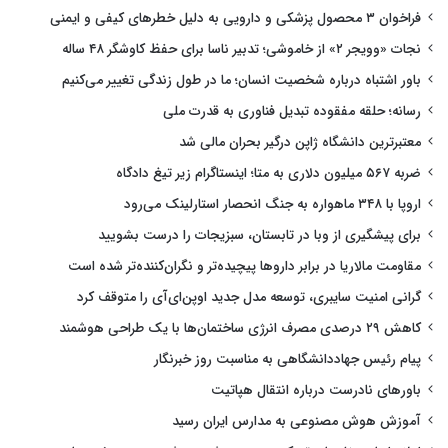
فراخوان ۳ محصول پزشکی و دارویی به دلیل خطرهای کیفی و ایمنی
نجات «وویجر ۲» از خاموشی؛ تدبیر ناسا برای حفظ کاوشگر ۴۸ ساله
باور اشتباه درباره شخصیت انسان؛ ما در طول زندگی تغییر می‌کنیم
رسانه؛ حلقه مفقوده تبدیل فناوری به قدرت ملی
معتبرترین دانشگاه ژاپن درگیر بحران مالی شد
ضربه ۵۶۷ میلیون دلاری به متا؛ اینستاگرام زیر تیغ دادگاه
اروپا با ۳۴۸ ماهواره به جنگ انحصار استارلینک می‌رود
برای پیشگیری از وبا در تابستان، سبزیجات را درست بشویید
مقاومت مالاریا در برابر داروها پیچیده‌تر و نگران‌کننده‌تر شده است
گرانی امنیت سایبری، توسعه مدل جدید اوپن‌ای‌آی را متوقف کرد
کاهش ۲۹ درصدی مصرف انرژی ساختمان‌ها با یک طراحی هوشمند
پیام رئیس جهاددانشگاهی به مناسبت روز خبرنگار
باورهای نادرست درباره انتقال هپاتیت
آموزش هوش مصنوعی به مدارس ایران رسید