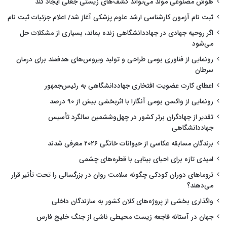
هوش مصنوعی مولد می‌تواند کشف‌های زیستی جعلی ایجاد کند
ثبت نام آزمون کارشناسی ارشد علوم پزشکی آغاز شد/ اعلام جزئیات ثبت نام
اگر روحیه جهادی در جهاددانشگاهی زنده بماند، بسیاری از مشکلات حل
می‌شود
رونمایی از فناوری بومی طراحی و تولید ویروس‌های هدفمند برای درمان
سرطان
اعطای کارت عضویت افتخاری جهاددانشگاهی به رئیس‌جمهور
رونمایی از واکسن بومی آنگارا با اثربخشی بیش از ۹۰ درصد
تقدیر از جهادگران برتر کشور در چهل‌وششمین سالگرد تأسیس
جهاددانشگاهی
برندگان مسابقه عکاسی از حیوانات خانگی ۲۰۲۶ معرفی شدند
امیدی تازه برای احیای بینایی با قطره‌های چشمی
تروماهای دوران کودکی چگونه سلامت روان در بزرگسالی را تحت تأثیر قرار
می‌دهند؟
واگذاری بخشی از پروژه‌های کلان کشور به سازندگان داخلی
جهان در آستانه فاجعه زیست محیطی ناشی از جنگ خلیج فارس