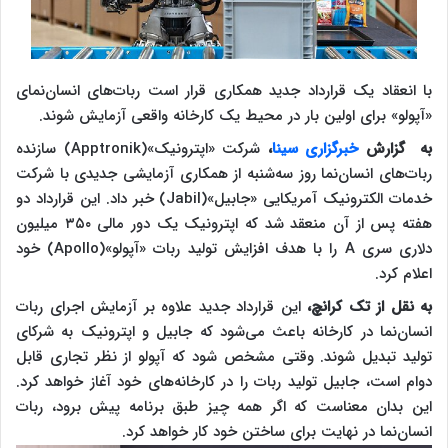
با انعقاد یک قرارداد جدید همکاری قرار است ربات‌های انسان‌نمای
«آپولو» برای اولین بار در محیط یک کارخانه واقعی آزمایش شوند.
به گزارش
خبرگزاری سینا
،
شرکت «اپترونیک»(Apptronik) سازنده
ربات‌های انسان‌نما روز سه‌شنبه از همکاری آزمایشی جدیدی با شرکت
خدمات الکترونیک آمریکایی «جابیل»(Jabil) خبر داد. این قرارداد دو
هفته پس از آن منعقد شد که اپترونیک یک دور مالی ۳۵۰ میلیون
دلاری سری A را با هدف افزایش تولید ربات «آپولو»(Apollo) خود
اعلام کرد.
به نقل از تک کرانچ،
این قرارداد جدید علاوه بر آزمایش اجرای ربات
انسان‌نما در کارخانه باعث می‌شود که جابیل و اپترونیک به شرکای
تولید تبدیل شوند. وقتی مشخص شود که آپولو از نظر تجاری قابل
دوام است، جابیل تولید ربات را در کارخانه‌های خود آغاز خواهد کرد.
این بدان معناست که اگر همه چیز طبق برنامه پیش برود، ربات
انسان‌نما در نهایت برای ساختن خود کار خواهد کرد.