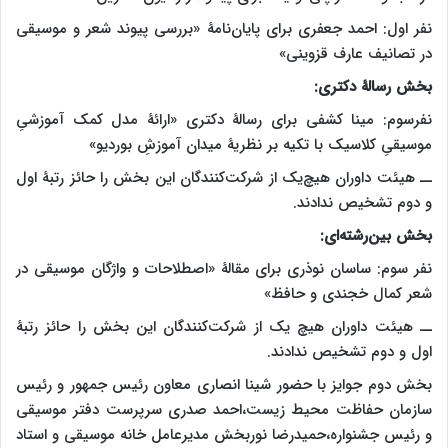
نفر اول: احمد جعفری برای پایان‌نامۀ «بررسی پیوند شعر و موسیقی
در تصانیف عارف قزوینی»
بخش رسالۀ دکتری:
نفرسوم: مینا کشفی برای رسالۀ دکتری «ارائۀ مدل کمک آموزشیِ
موسیقیِ کلاسیک با تکیه بر نظریۀ میدان آموزشِ بوردیو»
ــ هیئت داوران هیچ‌یک از شرکت‌کنندگان این بخش را حائز رتبۀ اول
و دوم تشخیص ندادند.
بخش بین‌رشته‌ای:
نفر سوم: ساسان نوذری برای مقالۀ «اصطلاحات و واژگان موسیقی در
شعر کمال خجندی و حافظ»
ــ هیئت داوران هیچ‌ یک از شرکت‌کنندگان این بخش را حائز رتبۀ
اول و دوم تشخیص ندادند.
بخش دوم جوایز با حضور شینا انصاری معاون رئیس جمهور و رئیس
سازمان حفاظت محیط زیست،احمد صدری سرپرست دفتر موسیقی
و رئیس جشنواره،حمیدرضا نوربخش مدیرعامل خانه موسیقی و استاد