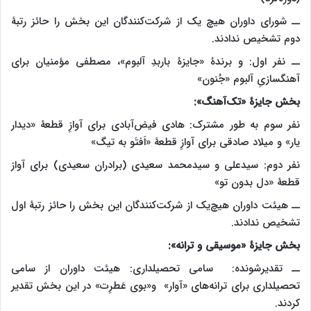
ــ شورای داوران هیچ یک از شرکت‌کنندگان این بخش را حائز رتبۀ
دوم تشخیص ندادند.
ــ نفر اول: و برندۀ «جایزۀ باربدِ آلبوم»، مصطفی مؤمنیان برای
آهنگسازیِ آلبوم «جُنون»
بخش جایزۀ «تک‌آهنگ»:
نفر سوم به طور مشترک: هادی فیض‌آبادی برای آوازِ قطعۀ «دیدار
یار» و میلاد صادقی برای آوازِ قطعۀ «اَفتَو به تیگ»
نفر دوم: سیدعلی و سیدمحمد سعیدی (برادران سعیدی) برای آواز
قطعۀ «دل بدون تو»
ــ هیئت داوران هیچ‌یک از شرکت‌کنندگان این بخش را حائز رتبۀ اول
تشخیص ندادند.
بخش جایزۀ «موسیقی و ترانه»:
ــ تقدیرشونده: سامی تحصیلداری: هیئت داوران از سامی
تحصیلداری برای ترانه‌های «آوار» و«بوی عَطرِت» در این بخش تقدیر
کردند.