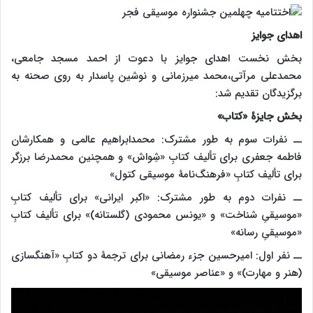
اهدای جوایز
بخش نخست اهدای جوایز با دعوت از احمد مسجد جامعی،
محمدعلی مرآتی،محمد میرزمانی و نوشین پاسدار به روی صحنه به
برگزیدگان تقدیم شد:
بخش جایزۀ «کتاب
»
ــ نفرات سوم به طور مشترک: محمدابراهیم عالمی و همکارشان
فاطمه جعفری برای تألیف کتابِ «شِواش» و همچنین محمدرضا برزگر
برای تألیف کتابِ «فرهنگ‌نامۀ موسیقی کتول»
ــ نفرات دوم به طور مشترک: «اکبر ایرانی» برای تألیف کتابِ
«موسیقیِ شناخت» و «یونس محمودی (گلستانه)» برای تألیف کتابِ
«موسیقیِ رسانه»
ــ نفر اول: امیرحسین جزء رمضانی برای ترجمۀ دو کتابِ «آهنگسازی
(هنر و مهارت)» و «عناصر موسیقی»