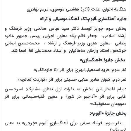
هنگامه اخوان، عفت (آذر) هاشمی موسوی، مریم بهادری.
جایزه آهنگسازی،آلبوم،تک آهنگ،موسیقی و ترانه
بخش سوم جوایز توسط دکتر سید عباس صالحی وزیر فرهنگ و
ارشاد اسلامی، جعفر قائم پناه معاون اجرایی رییس جمهور ،نادره
رضایی معاون هنری وزیر فرهنگ و ارشاد ، محمدحسین ایمانی
خوشخو ، استاد وارطان ساهاکیان و استاد محمدعلی لقا اهدا شد.
بخش جایزۀ «آهنگسازی»
نفر سوم: فرید اسمعیلی‌ابهری برای اثر «تا جاودانگی»
نفر دوم: کیوان هادی علایی حسینی برای اثر «کوارتت کمانچه»
دیپلم افتخار این بخش به نفرات اول به‌طور مشترک: امیرحسین
طایی برای اثر «آداجیو در شور» و معین فقیه‌سلیمانی برای اثر
«موومان سمفونیک»
بخش جایزۀ «آلبوم»:
ــ نفر سوم: فرشاد سیفی برای آهنگسازیِ آلبوم «چَرچی» به معنی
(دوره‌گرد)