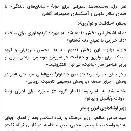
نفر اول: محمدسعید میرزایی برای ترانۀ «خیابان‌های دلتنگی» با
صدای سالار عقیلی و آهنگسازیِ حمیدرضا گلشن
بخش «خلاقیت و نوآوری»:
دیپلم افتخار این بخش تقدیم شد به: مهرداد کریم‌خاوری برای ساخت
«دفِ حرارتی با عنوانِ دفِ مُشتاق»
جایزۀ «باربد» این بخش تقدیم شد به: محسن شریفیان و گروه
لیانیک برای نوآوری و خلاقیت در اموزش موسیقی نواحی ایران و
برای طراحی ساز «لیانیک؛ نی‌انبان الکترونیک»
و در پایان، جایزۀ باربد چهلمین جشنوارۀ بین‌المللی موسیقی فجر در
بخش «اجرای صحنه‌ای، بخش موسیقی کلاسیک اروپایی»
تقدیم شد به: امیرپارسا افشار، گروه «لا مینور» برای اجرای زندۀ
«دوئت ویُلُنسِل و پیانو»
وزیر ارشاد:نوای ایران پایدار
سید عباس صالحی وزیر فرهنگ و ارشاد اسلامی بعد از اهدای جوایز
به درخواست نیما رئیسی مجری آیین اختتامیه ،در کلامی کوتاه گفت: