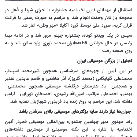
استقبال از مهمانان آیین اختتامیه جشنواره با اجرای سُرنا و دُهل در
محوطه باز تالار وحدت انجام شد و مراسم به صورت رسمی با قرائت
قرآن کریم، سرود ملی توسط گروه آکاپلا «مهر وطن» آغاز شد.
سپس در یک ویدئو کوتاه، جشنواره چهلم مرور شد و در ادامه نیما
رئیسی در حال خواندن قطعه«ایران»محمد نوری وارد سالن شد و به
روی صحنه رفت.
تجلیل از بزرگان موسیقی ایران
در این آیین از چهره‌های سرشناسی همچون شیرمحمد اسپندار،
محمدعلی گلپایگانی (محمد گلریز)، آذر هاشمی و قاسم عابدین تقدیر
و همچنین یاد هنرمندان درگذشته موسیقی همچون محمدعلی
بهمنی، احمدعلی مراتب، امین‌الله رشیدی، احمدخان نورزایی گرامی
داشته شد. این مراسم به روح زنده یاد فریدون شهبازیان تقدیم شد.
جوان‌ها نیاز دارند سایه بزگترهای موسیقی بالای سرشان باشد
رضا مهدوی دبیر چهلمین جشنواره بین‌المللی موسیقی فجردر آئین
اختتامیه با اشاره به این نکته موسیقی از مهمترین داشته‌های
فرهنگی ماست: تاکید کرد: بایستی به داشته‌ها ایمان داشت و در