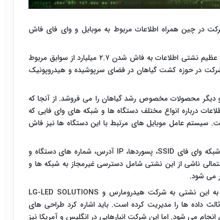
 میلیارد سابقه یک شرکت در چین همراه اطلاعات مربوط به موبایل و وای فای فاش
به نقل از فون آرنا، یک رویداد عظیم نشتی اطلاعات به فاش شدن ۲.۷ میلیارد از سوابق مربوط
رکت در حوزه کشت گیاهان در فضای سرپوشیده و هیدروپونیک
دیگر محصولات مخصوص رشد گیاهان را می فروشد. از آنجا که
لاعات درباره انواع مختلف دستگاه ها و شبکه های وای فایی که
. سیستم عامل موبایل های مرتبط با این دستگاه ها نیز فاش
داده های مذکور با پسورد ایمن نشده بود و شامل نام شبکه وای فای SSID، پسوردها، IP آدرس، شماره های دستگاه و
الی ناشی از این نشتی شامل دسترسی غیرمجاز به شبکه ها و
ر می شود.
هنوز کاملا مشخص نیست آیا مخزن داده ها مربوط به این نشتی به شرکت هیدرومارس و LG-LED SOLUTIONS
لث داده ها را مدیریت کرده است. باید اشاره کرد طراحی های
جام می شود. اما این شرکت انبارهایی در انگلیس و آمریکا نیز