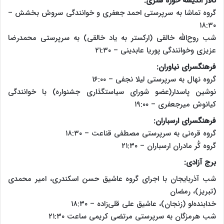
تالار اندیشه حوزه هنری:
گروه تماشا به سرپرستی احمد جعفری و خوانندگی سروش بخشش –
۱۸:۳۰
شب روح‌الله خالقی (ارکستر به یاد خالقی) به سرپرستی محمدرضا
عزیزی وخوانندگی پوریا عابدینی – ۲۱:۳۰
فرهنگسرای نیاوران:
گروه نهال به سرپرستی لیلا نجفی – ۱۶:۰۰
نوشین پاسدار(عضو شورای سیاستگذاری جشنواره) با خوانندگی
کیانوش میرجعفری – ۱۹:۰۰
فرهنگسرای ارسباران:
گروه قره‌نی به سرپرستی مصطفی قناعت – ۱۸:۳۰
گروه کُر مادران ارسباران – ۲۱:۳۰
برج آزادی:
شب آذربایجان با اجرای گروه عاشیق حسن اسکندری، امیر محمدی
(تبریز)، رمضان
خدابنده‌لو (زنجان)، عاشیق علی قلی‌زاده – ۱۸:۳۰
شب هرمزگان به سرپرستی مرتضی کریمی ساعت ۲۱:۳۰