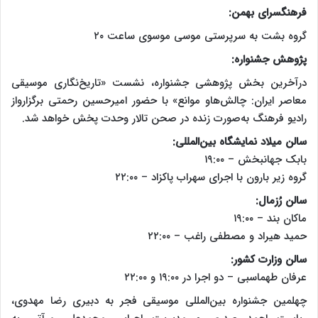
فرهنگسرای بهمن:
گروه بشت به سرپرستی موسی موسوی ساعت ۲۰
پژوهش جشنواره:
درآخرین بخش پژوهشی جشنواره، نشست «تاریخ‌نگاری موسیقی
معاصر ایران: چالش‌هاو موانع» با حضور امیرحسین رحمتی برگزارواز
رادیو فرهنگ به‌صورت زنده در صحن تالار وحدت پخش خواهد شد.
سالن میلاد نمایشگاه بین‌المللی:
بابک جهانبخش – ۱۹:۰۰
گروه زیر بارون با اجرای سهراب پاکزاد – ۲۲:۰۰
سالن رُزمال:
ماکان بند – ۱۹:۰۰
حمید هیراد و مصطفی راغب – ۲۲:۰۰
سالن وزارت کشور:
عرفان طهماسبی – دو اجرا در ۱۹:۰۰ و ۲۲:۰۰
چهلمین جشنواره بین‌المللی موسیقی فجر به دبیری رضا مهدوی،