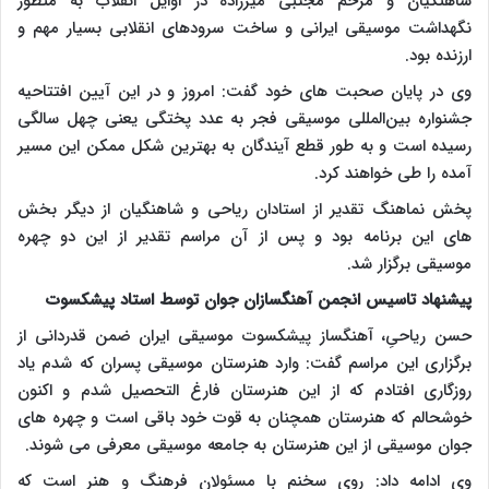
شاهنگیان و مرحم مجتبی میرزاده در اوایل انقلاب به منظور
نگهداشت موسیقی ایرانی و ساخت سرودهای انقلابی بسیار مهم و
ارزنده بود.
وی در پایان صحبت های خود گفت: امروز و در این آیین افتتاحیه
جشنواره بین‌المللی موسیقی فجر به عدد پختگی یعنی چهل سالگی
رسیده است و به طور قطع آیندگان به بهترین شکل ممکن این مسیر
آمده را طی خواهند کرد.
پخش نماهنگ تقدیر از استادان ریاحی و شاهنگیان از دیگر بخش
های این برنامه بود و پس از آن مراسم تقدیر از این دو چهره
موسیقی برگزار شد.
پیشنهاد تاسیس انجمن آهنگسازان جوان توسط استاد پیشکسوت
حسن ریاحیِ، آهنگساز پیشکسوت موسیقی ایران ضمن قدردانی از
برگزاری این مراسم گفت: وارد هنرستان موسیقی پسران که شدم یاد
روزگاری افتادم که از این هنرستان فارغ التحصیل شدم و اکنون
خوشحالم که هنرستان همچنان به قوت خود باقی است و چهره های
جوان موسیقی از این هنرستان به جامعه موسیقی معرفی می شوند.
وی ادامه داد: روی سخنم با مسئولان فرهنگ و هنر است که