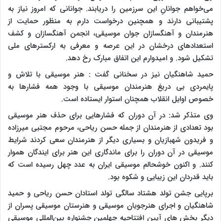
می‌خواهم جوانانِ این سرزمین را دریابند. جوانانی که امروز نیاز به
پشتیبانی دارند و همچنین درخواست دارم به منظور حمایت از
هنرمندان و آهنگسازان جوان موسیقی، انجمن آهنگسازان و کشف
استعدادهای درخشان در این عرصه و معرفی به ارکسترهای ملی
تشکیل شود. و امیدوارم این اتفاق مبارک رخ دهد.
حمید شاهنگیان نیز در سخنانی گفت : هنر موسیقی با تلاش و
پایمردی بی دریغ هنرمندان موسیقی با وجود همه فشارها به
خصوص اوایل انقلاب همچنان استوار ایستاده است.
وی متذکر شد: در آن دوران که فشارهایی برای حذف هنر موسیقی
بود تعدادی از هنرمندان از جمله حسن ریاحی، مرحوم مجتبی میرزاده
و فریدون شهبازیان و بسیاری دیگر از هنرمندان سعی کردند شرایط
موسیقی در آن دوران را برای ماندگاری این هنر برای ایندگان هموار
کنند. و اکنون خوشحالم موسیقی ایران به عدد چهل رسیده است که
باید قدردان این زیبایی و شکوه بود.
برپایی جشن تولد هشتاد سالگی تولد استادان حسن ریاحی و حمید
شاهنگیان و اجرای هنرجویان موسیقی و هنرستان موسیقی پسران از
دیگر بخش های آیین افتتاحیه چهلمین جشنواره بین‌المللی موسیقی