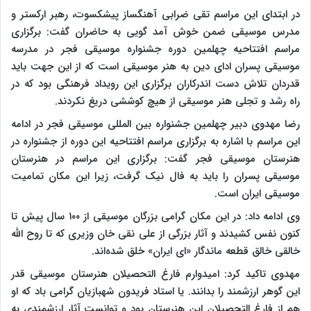
در ابتدای این مراسم تقی ضرابی آهنگساز پیشکسوت، رهبر ارکستر و
مدرس موسیقی ضمن خوش آمد گویی به حاضران گفت: برگزاری
مراسم افتتاحیه چهلمین دوره جشنواره موسیقی فجر در مدرسه
موسیقی پسران ادای دین به هنر موسیقی است که از این جهت باید
قدردان تلاش دست اندرکاران برگزاری این رویداد فرهنگی بود که در
راه رشد و تجلی هنر موسیقی از هیچ کوششی دریغ نکردند.
رضا مهدوی دبیر چهلمین جشنواره بین المللی موسیقی فجر در ادامه
این مراسم با اشاره به برگزاری مراسم افتتاحیه این دوره از جشنواره در
هنرستان موسیقی فجر گفت: برگزاری این مراسم در هنرستان
موسیقی پسران را باید به فال نیک گرفت، زیرا این مکان تمامیت
موسیقی ایران است.
وی ادامه داد: در این مکان گرامی بزرگان موسیقی از ۱۰۰ سال پیش تا
کنون نفس کشیدند و آثار بزرگی از علی نقی خان وزیری که تا روح الله
خالقی خالق قطعه ماندگار «ای ایران» خلق شده‌اند.
مهدوی تاکید کرد: امیدوارم فارغ التحصیلان هنرستان موسیقی قدر
این گوهر ارزشمند را بدانند. یا استاد فریدون شهبازیان گرامی باد که او
هم از فارغ التحصیلان این هنرستان بود و توانست آثار ارزشمندی به