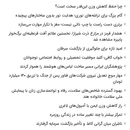
چرا حفظ کاهش وزن این‌قدر سخت است؟
گام بزرگ برای تراشه‌های نوری؛ هدایت نور بدون ساختارهای پیچیده
برتری دست راست یا چپ ذاتی نیست؛ مغز با تکرار مهارت می‌سازد
هشدار قرمز در مزارع ذرت شیراز/ نخستین علائم آفت قرنطینه‌ای برگ‌خوار
پاییزه مشاهده شد
امید تازه برای جلوگیری از بازگشت سرطان
خواب کافی؛ کلید موفقیت تحصیلی و روابط اجتماعی نوجوانان
پژوهشگران ایرانی مسیر ساخت لباس‌های هوشمند را هموار کردند
مهار موج تعدیل نیروی شرکت‌های فناور پس از جنگ با تزریق ۱۴۰ میلیارد
تومان
بهبود گسترده شاخص‌های سلامت، رفاه و توانمندسازی زنان با پیمایش
ملی سلامت خانواده هند
راز کاهش وزن ایمن با آمپول‌های لاغری
تمرکز بیشتر با چند تغییر ساده در زندگی روزمره
ناشران میان گرانی کاغذ و تأخیر بازگشت سرمایه گرفتارند