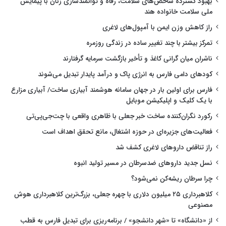
بهبود گسترده شاخص‌های سلامت، رفاه و توانمندسازی زنان با پیمایش
ملی سلامت خانواده هند
راز کاهش وزن ایمن با آمپول‌های لاغری
تمرکز بیشتر با چند تغییر ساده در زندگی روزمره
ناشران میان گرانی کاغذ و تأخیر بازگشت سرمایه گرفتارند
کودهای دامی فارس به انرژی پاک و درآمد پایدار تبدیل می‌شوند
فارس برای اولین بار در جهان سامانه هوشمند آبیاری ساخت/ آبیاری مزارع
با یک کلیک و اپلیکیشن موبایل
رکورد نگران‌کننده ساخت خبر جعلی با ظاهری واقعی با چت‌جی‌پی‌تی
فعالیت‌های جزیره‌ای در حوزه اشتغال، مانع تحقق اهداف است
راز تناقض داروهای لاغری کشف شد
نسل جدید داروهای ضدسرطان در مسیر تولید انبوه
چرا سرطان ریشه‌کن نمی‌شود؟
کلاهبرداری ۲۵ میلیون دلاری با چهره جعلی، بزرگ‌ترین کلاهبرداری هوش
مصنوعی
از «دانشگاه» تا «شهر دانشجو» / برنامه‌ریزی برای تبدیل فارس به قطب