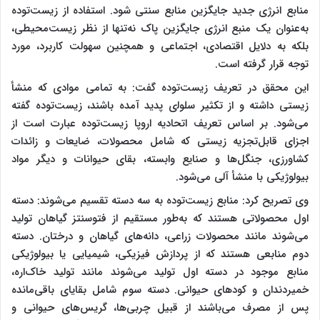
منابع انرژی جدید جایگزین منابع سنتی شود. استفاده از زیست‌توده
به‌عنوان یک منبع انرژی جایگزین پاک نه‌تنها از نظر زیست‌محیطی،
بلکه به دلایل اقتصادی، اجتماعی و همچنین سهولت کاربرد، مورد
توجه قرار گرفته است
.
این محقق در تعریف زیست‌توده گفت: به تمامی ﻣﻮادی ﻛﻪ منشأ
زیستی داﺷﺘﻪ و از ﺗﻜﺜﻴﺮ ﺳﻠﻮﻟی ﭘﺪﻳﺪ آﻣﺪه ﺑﺎﺷﻨﺪ، زیست‌توده گفته
می‌شود. بر اساس ﺗﻌﺮﻳﻒ اﺗﺤﺎدﻳﻪ اروﭘﺎ زیست‌توده ﻋﺒﺎرت اﺳﺖ از
اﺟﺰای قابل‌تجزیه زیستی که شامل ﻣﺤﺼﻮﻻت، ﺿﺎﻳﻌﺎت و زائدات
کشاورزی، جنگل‌ها و صنایع وابسته، ﺑﻘﺎی ﺣﻴﻮاﻧﺎت و دﻳﮕﺮ ﻣﻮاد
ﺑﻴﻮﻟﻮژیکی ﺑﺎ منشأ آلی می‌شود
.
وی تصریح کرد: منابع زیست‌توده به سه دسته تقسیم می‌شوند: دسته
اول محصولاتی هستند که به‌طور مستقیم از فتوسنتز گیاهان تولید
می‌شوند مانند محصولات زراعی، دانه‌های گیاهان و درختان. دسته
دوم منابعی هستند که از پردازش فیزیکی، شیمیایی یا بیولوژیکی
منابع موجود در دسته اول تولید می‌شوند مانند تولید خاک‌اره،
خمیردندان و کود‌های حیوانی. دسته سوم شامل بقایای باقی‌مانده
پس از مصرف می‌باشند از قبیل چربی‌ها، گریس‌های حیوانی و