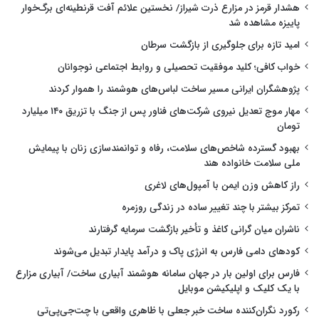
هشدار قرمز در مزارع ذرت شیراز/ نخستین علائم آفت قرنطینه‌ای برگ‌خوار
پاییزه مشاهده شد
امید تازه برای جلوگیری از بازگشت سرطان
خواب کافی؛ کلید موفقیت تحصیلی و روابط اجتماعی نوجوانان
پژوهشگران ایرانی مسیر ساخت لباس‌های هوشمند را هموار کردند
مهار موج تعدیل نیروی شرکت‌های فناور پس از جنگ با تزریق ۱۴۰ میلیارد
تومان
بهبود گسترده شاخص‌های سلامت، رفاه و توانمندسازی زنان با پیمایش
ملی سلامت خانواده هند
راز کاهش وزن ایمن با آمپول‌های لاغری
تمرکز بیشتر با چند تغییر ساده در زندگی روزمره
ناشران میان گرانی کاغذ و تأخیر بازگشت سرمایه گرفتارند
کودهای دامی فارس به انرژی پاک و درآمد پایدار تبدیل می‌شوند
فارس برای اولین بار در جهان سامانه هوشمند آبیاری ساخت/ آبیاری مزارع
با یک کلیک و اپلیکیشن موبایل
رکورد نگران‌کننده ساخت خبر جعلی با ظاهری واقعی با چت‌جی‌پی‌تی