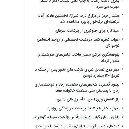
برتری دست راست یا چپ ذاتی نیست؛ مغز با تکرار
مهارت می‌سازد
هشدار قرمز در مزارع ذرت شیراز/ نخستین علائم آفت
قرنطینه‌ای برگ‌خوار پاییزه مشاهده شد
امید تازه برای جلوگیری از بازگشت سرطان
خواب کافی؛ کلید موفقیت تحصیلی و روابط اجتماعی
نوجوانان
پژوهشگران ایرانی مسیر ساخت لباس‌های هوشمند را
هموار کردند
مهار موج تعدیل نیروی شرکت‌های فناور پس از جنگ با
تزریق ۱۴۰ میلیارد تومان
بهبود گسترده شاخص‌های سلامت، رفاه و توانمندسازی
زنان با پیمایش ملی سلامت خانواده هند
راز کاهش وزن ایمن با آمپول‌های لاغری
تمرکز بیشتر با چند تغییر ساده در زندگی روزمره
ناشران میان گرانی کاغذ و تأخیر بازگشت سرمایه گرفتارند
کودهای دامی فارس به انرژی پاک و درآمد پایدار تبدیل