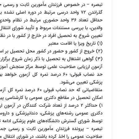
تبصره – در خصوص فرزندان مأمورین ثابت و رسمی جمهو
گذراندن ۷۲ واحد درسی مرتبط در دوره اصلی ن
حداقل تعداد ۳۶ واحد حضوری مرتبط در نظ
والدین، با بررسی مستندات مربوط و تأیید شورای انتقا
تعیین شروع به تحصیل افراد در خارج از کشور با در نظ
(۱) تاریخ ویزا یا اقامت معتبر
(۲) خروج از کشور و حضور در کشور محل تحصیل بر اساس مستندات گذرنامه
(۳) گواهی اشتغال به تحصیل با ذکر زمان شروع برگزاری کلاس‌های درسی
آزمون ارزیابی صلاحیت علمی توسط مرکز سنجش آموزش 
حد نصاب قبولی؛ ۶۰ درصد نمره کل آز
پزشکی تعیین می‌شود.
متقاضیانی که حد نصاب قبو
امکان تحصیل در مقاطع دکتری عمومی یا کارشناسی پیو
۱) حداکثر ۲ درصد از تعداد شرکت کنندگان در آ
دکتری عمومی رشته‌های پزشکی، دندانپزشکی و داروس
توسط شورای گسترش دانشگاه‌های علوم پزشکی ادامه 
صلاحیت عمومی را اخذ کرده باشند، در شورای انتقال م